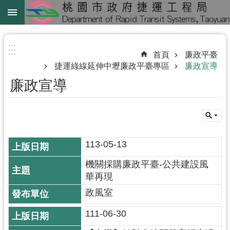
跳到主要內容區塊
綠
線
:::
:::
首頁
廉政平臺
綠
捷運綠線延伸中壢廉政平臺專區
廉政宣導
延
廉政宣導
中
壢
鐵
路
113-05-13
地
下
機關採購廉政平臺-公共建設風
化
華再現
政風室
進
階
111-06-30
搜