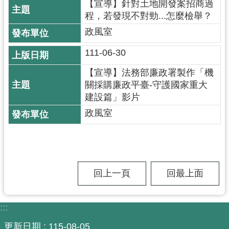
【宣導】針對土地開發案招商過
尋
程，若發現不對勁...怎麼檢舉？
政風室
111-06-30
認
【宣導】法務部廉政署製作「機
識
關採購廉政平臺-守護國家重大
我
建設篇」影片
們
政風室
訊
息
公
告
回上一頁
回最上面
業
務
資
:::
訊
更新日期
115-08-05