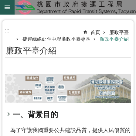
跳到主要內容區塊
綠
線
:::
:::
首頁
廉政平臺
綠
捷運綠線延伸中壢廉政平臺專區
廉政平臺介紹
延
廉政平臺介紹
中
壢
鐵
路
地
下
化
一、背景目的
進
階
為了守護我國重要公共建設品質，提供人民優質的
搜