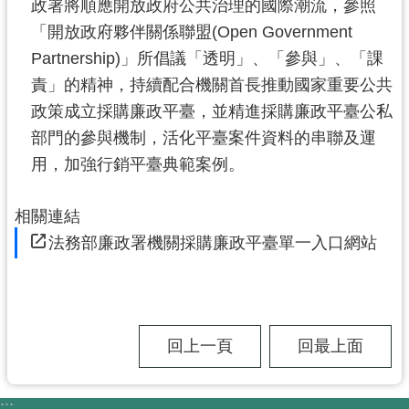
政署將順應開放政府公共治理的國際潮流，參照
政
「開放政府夥伴關係聯盟(Open Government
府
Partnership)」所倡議「透明」、「參與」、「課
網
站
責」的精神，持續配合機關首長推動國家重要公共
資
政策成立採購廉政平臺，並精進採購廉政平臺公私
料
部門的參與機制，活化平臺案件資料的串聯及運
開
用，加強行銷平臺典範案例。
放
宣
告
相關連結
法務部廉政署機關採購廉政平臺單一入口網站
市
府
官
方
L
回上一頁
回最上面
I
N
E
:::