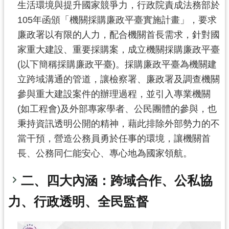
生活環境與提升國家競爭力，行政院責成法務部於
尋
105年函頒「機關採購廉政平臺實施計畫」，要求
廉政署以有限的人力，配合機關首長需求，針對國
家重大建設、重要採購案，成立機關採購廉政平臺
認
(以下簡稱採購廉政平臺)。採購廉政平臺為機關建
識
立跨域溝通的管道，讓檢察署、廉政署及調查機關
我
參與重大建設案件的辦理過程，並引入專業機關
們
(如工程會)及外部專家學者、公民團體的參與，也
訊
秉持資訊透明公開的精神，藉此排除外部勢力的不
息
當干預，營造公務員勇於任事的環境，讓機關首
公
長、公務同仁能安心、專心地為國家領航。
告
二、四大內涵：跨域合作、公私協
業
務
力、行政透明、全民監督
資
訊