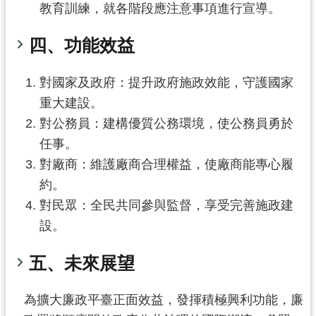
教育訓練，就各階段應注意事項進行宣導。
市
入
四、功能效益
口
網
對國家及政府：提升政府施政效能，守護國家
站
重大建設。
隱
對公務員：建構優質公務環境，使公務員勇於
私
任事。
權
對廠商：維護廠商合理權益，使廠商能專心履
政
約。
策
對民眾：全民共同參與監督，享受完善施政建
網
設。
站
安
五、未來展望
全
政
策
為擴大廉政平臺正面效益，發揮積極興利功能，廉