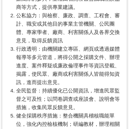
通
商等方式，提供專業建議。
訊
錄
公私協力：與檢察、廉政、調查、工程會、審
計、職安或其他目的事業主管機關、公民團
回
體、專家學者、廠商、利害關係人及各界交換
首
意見，取得反饋資訊
頁
行政透明：由機關建立專區、網頁或透過媒體
網
報導等多元管道，將得公開之採購文件、辦理
站
進度、案件釋疑或廉政倫理事件等資訊登載、
導
揭露，使民眾、廠商或利害關係人皆能得知資
覽
訊，進而提出意見。
市
全民監督：持續優化已公開資訊，增進民眾監
政
督之可及性；以問卷調查或座談會、說明會等
信
措施，收集民眾反饋意見。
箱
健全採購秩序措施：整合機關具稽核職能單
桃
位，強化內控檢核機制；研編教材，辦理相關
園