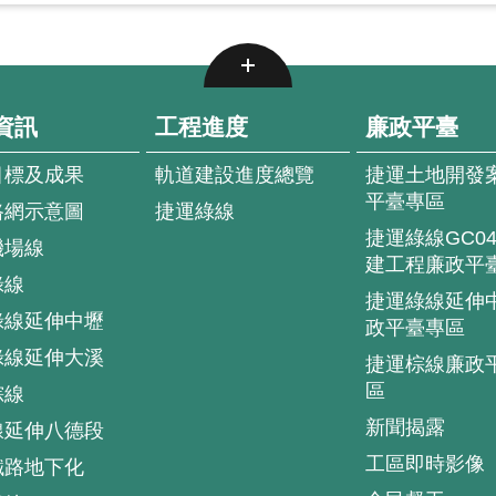
資訊
工程進度
廉政平臺
目標及成果
軌道建設進度總覽
捷運土地開發
平臺專區
路網示意圖
捷運綠線
捷運綠線GC0
機場線
建工程廉政平
綠線
捷運綠線延伸
綠線延伸中壢
政平臺專區
綠線延伸大溪
捷運棕線廉政
區
棕線
新聞揭露
線延伸八德段
工區即時影像
鐵路地下化