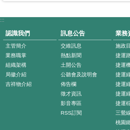
:::
認識我們
訊息公告
業務
主管簡介
交維訊息
施政
業務職掌
熱點新聞
捷運
組織架構
土開公告
捷運
局徽介紹
公聽會及說明會
捷運
吉祥物介紹
佈告欄
捷運
徵才資訊
捷運
影音專區
捷運
RSS訂閱
三鶯
桃園