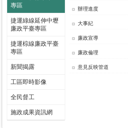
專區
辦理進度
捷運綠線延伸中壢
大事紀
廉政平臺專區
廉政宣導
捷運棕線廉政平臺
專區
廉政倫理
新聞揭露
意見反映管道
工區即時影像
全民督工
施政成果資訊網