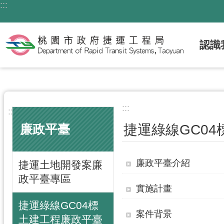
:::
跳到主要內容區塊
認識
:::
:::
捷運綠線GC0
廉政平臺
廉政平臺介紹
捷運土地開發案廉
政平臺專區
實施計畫
捷運綠線GC04標
案件背景
土建工程廉政平臺