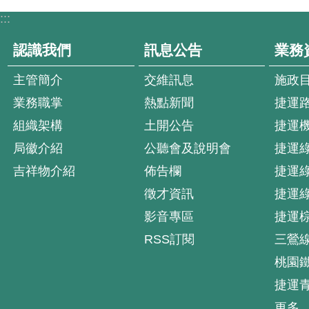
:::
認識我們
訊息公告
業務
主管簡介
交維訊息
施政
業務職掌
熱點新聞
捷運
組織架構
土開公告
捷運
局徽介紹
公聽會及說明會
捷運
吉祥物介紹
佈告欄
捷運
徵才資訊
捷運
影音專區
捷運
RSS訂閱
三鶯
桃園
捷運
更多..