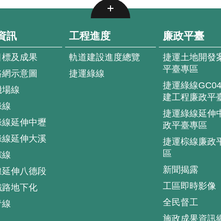
資訊
工程進度
廉政平臺
目標及成果
軌道建設進度總覽
捷運土地開發
平臺專區
路網示意圖
捷運綠線
捷運綠線GC0
機場線
建工程廉政平
綠線
捷運綠線延伸
綠線延伸中壢
政平臺專區
綠線延伸大溪
捷運棕線廉政
區
棕線
新聞揭露
線延伸八德段
工區即時影像
鐵路地下化
全民督工
青線
施政成果資訊
.