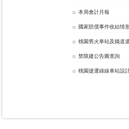
本局會計月報
國家賠償事件收結情
桃園舊火車站及鐵道遺
禁限建公告圖查詢
桃園捷運綠線車站設