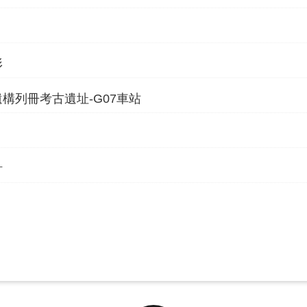
形
構列冊考古遺址-G07車站
計