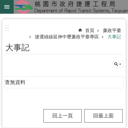
跳到主要內容區塊
綠
線
:::
:::
首頁
廉政平臺
綠
捷運綠線延伸中壢廉政平臺專區
大事記
延
大事記
中
壢
鐵
路
地
查無資料
下
化
進
回上一頁
回最上面
階
搜