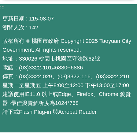
:::
尋
更新日期
115-08-07
瀏覽人次
142
認
版權所有 © 桃園市政府 Copyright 2025 Taoyuan City
識
Government. All rights reserved.
我
地址：330026 桃園市桃園區守法路62號
們
電話：(03)3322-101#6880~6886
訊
傳真：(03)3322-029、(03)3322-116、(03)3322-210
息
星期一至星期五 上午8:00至12:00 下午13:00至17:00
公
建議使用IE11.0 以上或Edge、Firefox、Chrome 瀏覽
告
器 ‧最佳瀏覽解析度為1024*768
業
請下載Flash Plug-in 與Acrobat Reader
務
資
訊