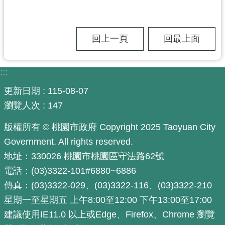
工
程
進
回上一頁
回最上面
度
廉
:::
政
平
更新日期
115-08-07
臺
瀏覽人次
147
政
版權所有 © 桃園市政府 Copyright 2025 Taoyuan City
府
Government. All rights reserved.
資
地址：330026 桃園市桃園區守法路62號
訊
公
電話：(03)3322-101#6880~6886
開
傳真：(03)3322-029、(03)3322-116、(03)3322-210
星期一至星期五 上午8:00至12:00 下午13:00至17:00
機
關
建議使用IE11.0 以上或Edge、Firefox、Chrome 瀏覽