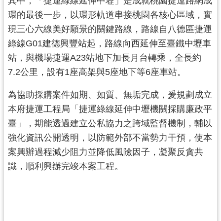
其中，「捷運綠線延伸中壢」是成就桃園捷運路網成
尋
環的最後一步，以環形軌道串接桃園各核心區域，實
現三心六線美好願景的關鍵路線，路線自八德區捷運
綠線G01建德興豐站起，路線向西延伸至臺鐵中壢車
站，與機場捷運A23站地下加長月台轉乘，全長約
認
7.2公里，設有1座高架與5座地下等6座車站。
識
我
為協助採購案件如期、如質、無垢完成，爰規劃成立
們
本府捷運工程局「捷運綠線延伸中壢機關採購廉政平
訊
臺」，期能透過建立公私協力之跨域監督機制，輔以
息
強化資訊公開透明，以防範外部不當勢力干預，使本
公
案興辦過程減少阻力並降低風險因子，凝聚反貪共
告
識，順利興辦完竣本案工程。
業
務
資
訊