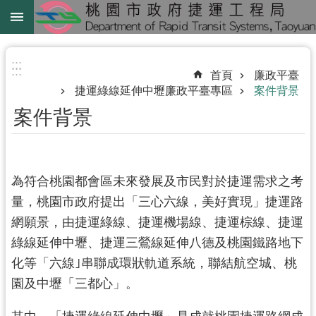
跳到主要內容區塊
綠
線
:::
:::
首頁
廉政平臺
綠
捷運綠線延伸中壢廉政平臺專區
案件背景
延
案件背景
中
壢
鐵
為符合桃園都會區未來發展及市民對於捷運需求之考
路
量，桃園市政府提出「三心六線，美好實現」捷運路
地
下
網願景，由捷運綠線、捷運機場線、捷運棕線、捷運
化
綠線延伸中壢、捷運三鶯線延伸八德及桃園鐵路地下
化等「六線｣串聯成環狀軌道系統，聯結航空城、桃
進
園及中壢「三都心」。
階
搜