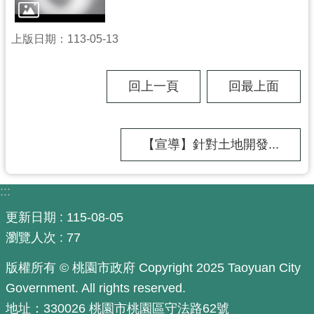
尋
上版日期：113-05-13
回上一頁
回最上面
認
識
我
們
【宣導】針對土地開發...
訊
息
:::
公
更新日期
115-08-05
告
瀏覽人次
77
業
務
版權所有 © 桃園市政府 Copyright 2025 Taoyuan City
資
Government. All rights reserved.
訊
地址：330026 桃園市桃園區守法路62號