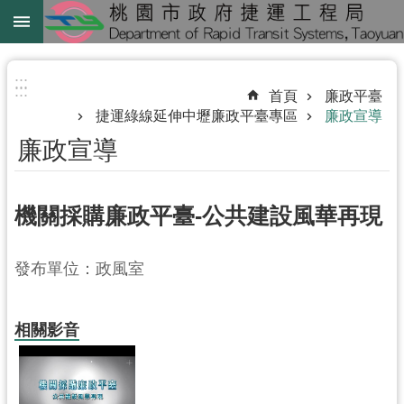
跳到主要內容區塊
綠
線
:::
:::
首頁
廉政平臺
綠
捷運綠線延伸中壢廉政平臺專區
廉政宣導
延
廉政宣導
中
壢
機關採購廉政平臺-公共建設風華再現
鐵
路
地
發布單位：政風室
下
化
相關影音
進
階
搜