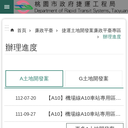
跳到主要內容區塊
綠
線
:::
:::
首頁
廉政平臺
捷運土地開發案廉政平臺專區
綠
辦理進度
延
辦理進度
中
壢
鐵
路
A土地開發案
G土地開發案
地
下
化
【A10】機場線A10車站專用區業者訪談會議紀錄
112-07-20
進
【A10】機場線A10車站專用區辦理進度
111-09-27
階
搜