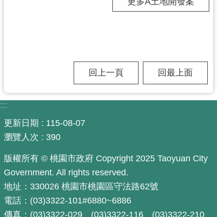
更多A土地開發案
尋
認
識
回上一頁
回最上面
我
們
:::
訊
更新日期
115-08-07
息
瀏覽人次
390
公
告
版權所有 © 桃園市政府 Copyright 2025 Taoyuan City
業
Government. All rights reserved.
務
地址：330026 桃園市桃園區守法路62號
資
電話：(03)3322-101#6880~6886
訊
傳真：(03)3322-029、(03)3322-116、(03)3322-210