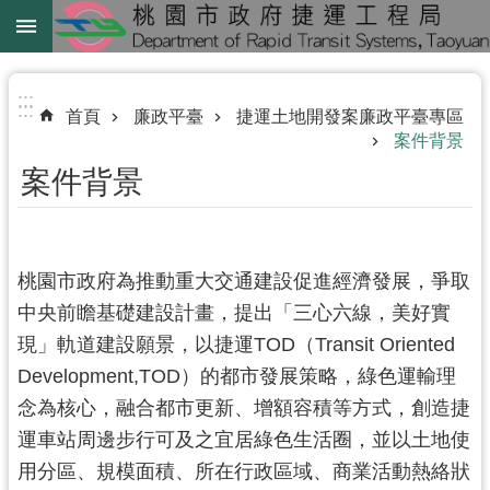
跳到主要內容區塊
綠
線
:::
:::
首頁
廉政平臺
捷運土地開發案廉政平臺專區
綠
案件背景
延
案件背景
中
壢
鐵
桃園市政府為推動重大交通建設促進經濟發展，爭取
路
中央前瞻基礎建設計畫，提出「三心六線，美好實
地
下
現」軌道建設願景，以捷運TOD（Transit Oriented
化
Development,TOD）的都市發展策略，綠色運輸理
念為核心，融合都市更新、增額容積等方式，創造捷
進
運車站周邊步行可及之宜居綠色生活圈，並以土地使
階
用分區、規模面積、所在行政區域、商業活動熱絡狀
搜