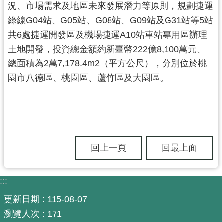
況、市場需求及地區未來發展潛力等原則，規劃捷運
尋
綠線G04站、G05站、G08站、G09站及G31站等5站
共6處捷運開發區及機場捷運A10站車站專用區辦理
土地開發，投資總金額約新臺幣222億8,100萬元、
認
總面積為2萬7,178.4m2（平方公尺），分別位於桃
識
園市八德區、桃園區、蘆竹區及大園區。
我
們
訊
息
公
回上一頁
回最上面
告
業
:::
務
資
更新日期
115-08-07
訊
瀏覽人次
171