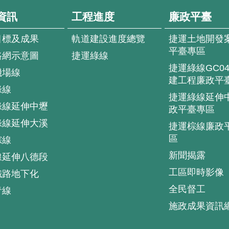
資訊
工程進度
廉政平臺
目標及成果
軌道建設進度總覽
捷運土地開發
平臺專區
路網示意圖
捷運綠線
捷運綠線GC0
機場線
建工程廉政平
綠線
捷運綠線延伸
綠線延伸中壢
政平臺專區
綠線延伸大溪
捷運棕線廉政
區
棕線
新聞揭露
線延伸八德段
工區即時影像
鐵路地下化
全民督工
青線
施政成果資訊
.