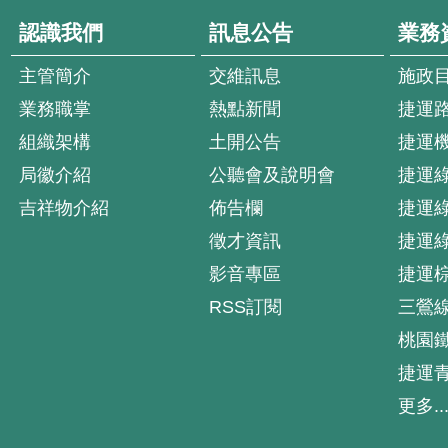
認識我們
訊息公告
業務
主管簡介
交維訊息
施政
業務職掌
熱點新聞
捷運
組織架構
土開公告
捷運
局徽介紹
公聽會及說明會
捷運
吉祥物介紹
佈告欄
捷運
徵才資訊
捷運
影音專區
捷運
RSS訂閱
三鶯
桃園
捷運
更多..