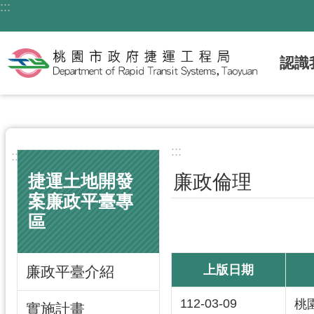
:::
跳到主要內容區塊
認識
:::
:::
廉政倫理
捷運土地開發
案廉政平臺專
區
上版日期
廉政平臺介紹
112-03-09
桃
實施計畫