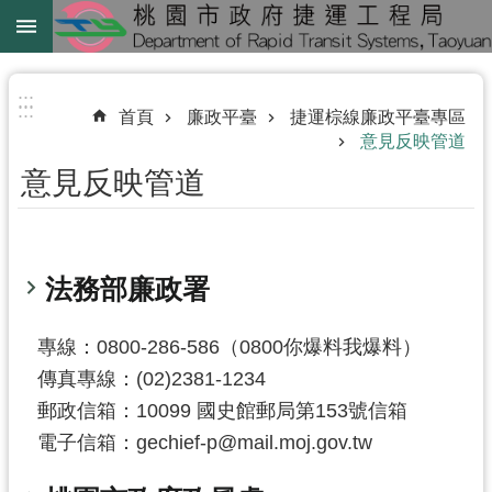
跳到主要內容區塊
綠
線
:::
:::
首頁
廉政平臺
捷運棕線廉政平臺專區
綠
意見反映管道
延
意見反映管道
中
壢
鐵
法務部廉政署
路
地
下
專線：0800-286-586（0800你爆料我爆料）
化
傳真專線：(02)2381-1234
郵政信箱：10099 國史館郵局第153號信箱
進
電子信箱：gechief-p@mail.moj.gov.tw
階
搜