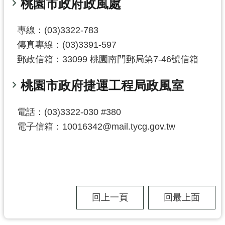
桃園市政府政風處
尋
專線：(03)3322-783
傳真專線：(03)3391-597
郵政信箱：33099 桃園南門郵局第7-46號信箱
認
識
桃園市政府捷運工程局政風室
我
們
電話：(03)3322-030 #380
訊
電子信箱：10016342@mail.tycg.gov.tw
息
公
告
業
務
回上一頁
回最上面
資
訊