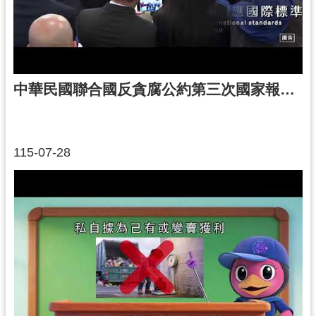
尋
中華民國聯合國反貪腐公約第三次國家報告國際審查會議
認
識
我
們
115-07-28
訊
息
公
告
業
務
資
訊