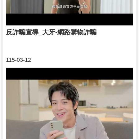
捷
運
局
怎
反詐騙宣導_大牙-網路購物詐騙
麼
去
？
115-03-12