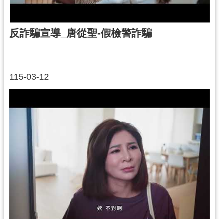
反詐騙宣導_唐從聖-假檢警詐騙
115-03-12