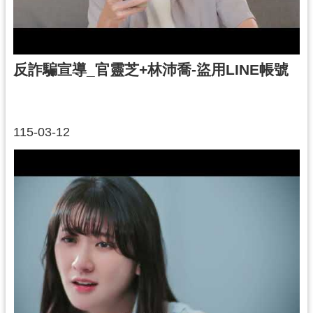
反詐騙宣導_官靈芝+林沛喬-盜用LINE帳號
115-03-12