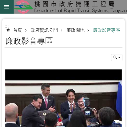
跳到主要內容區塊
綠
線
:::
:::
首頁
政府資訊公開
廉政園地
廉政影音專區
綠
廉政影音專區
延
中
壢
鐵
路
地
下
化
進
階
搜