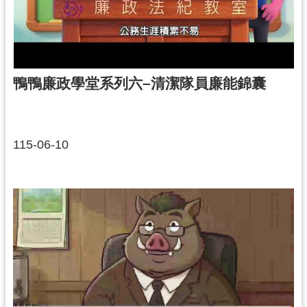
工
程
進
度
鴨鴨廉政學堂系列六–清潔隊員廉能錦囊
廉
政
平
臺
115-06-10
政
府
資
訊
公
開
機
關