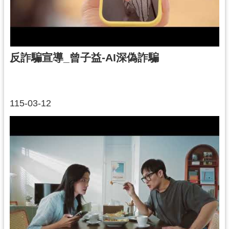
市
入
口
網
反詐騙宣導_曾子益-AI深偽詐騙
站
隱
私
115-03-12
權
政
策
網
站
安
全
政
策