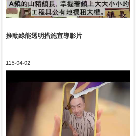
通
訊
錄
回
推動綠能透明措施宣導影片
首
頁
網
115-04-02
站
導
覽
市
政
信
箱
桃
園