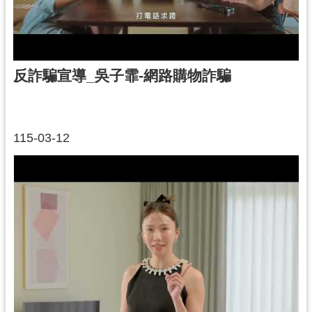
政
府
網
站
反詐騙宣導_吳子霏-網路購物詐騙
資
料
開
放
115-03-12
宣
告
市
府
官
方
L
I
N
E