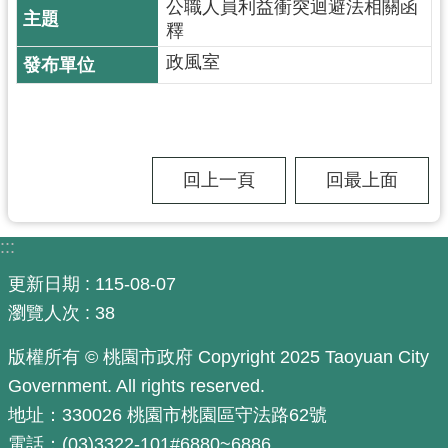
公職人員利益衝突迴避法相關函
尋
釋
政風室
認
識
我
回上一頁
回最上面
們
訊
:::
息
更新日期
115-08-07
公
告
瀏覽人次
38
業
版權所有 © 桃園市政府 Copyright 2025 Taoyuan City
務
Government. All rights reserved.
資
地址：330026 桃園市桃園區守法路62號
訊
電話：(03)3322-101#6880~6886