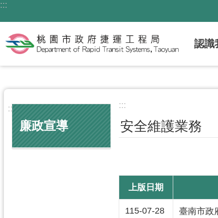
:::
跳到主要內容區塊
認識
:::
:::
安全維護業務
廉政宣導
上版日期
115-07-28
臺南市政