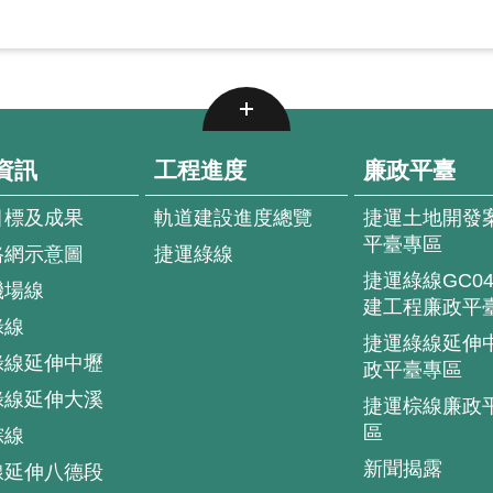
資訊
工程進度
廉政平臺
目標及成果
軌道建設進度總覽
捷運土地開發
平臺專區
路網示意圖
捷運綠線
捷運綠線GC0
機場線
建工程廉政平
綠線
捷運綠線延伸
綠線延伸中壢
政平臺專區
綠線延伸大溪
捷運棕線廉政
區
棕線
新聞揭露
線延伸八德段