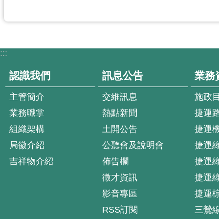
:::
認識我們
訊息公告
業務
主管簡介
交維訊息
施政
業務職掌
熱點新聞
捷運
組織架構
土開公告
捷運
局徽介紹
公聽會及說明會
捷運
吉祥物介紹
佈告欄
捷運
徵才資訊
捷運
影音專區
捷運
RSS訂閱
三鶯