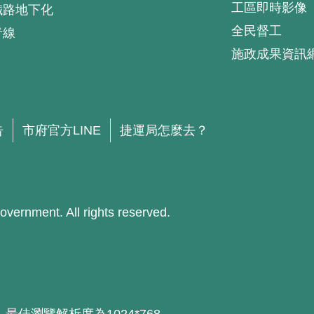
工區即時影像
鐵路地下化
全民督工
青線
施政成果資訊
.
告
市府官方LINE
捷運局怎麼去？
ment. All rights reserved.
器 ‧最佳瀏覽解析度為1024*768