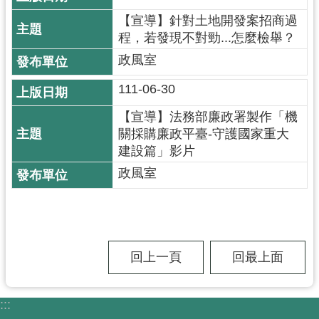
尋
【宣導】針對土地開發案招商過
程，若發現不對勁...怎麼檢舉？
政風室
認
111-06-30
識
【宣導】法務部廉政署製作「機
我
關採購廉政平臺-守護國家重大
們
建設篇」影片
訊
政風室
息
公
告
業
回上一頁
回最上面
務
資
訊
:::