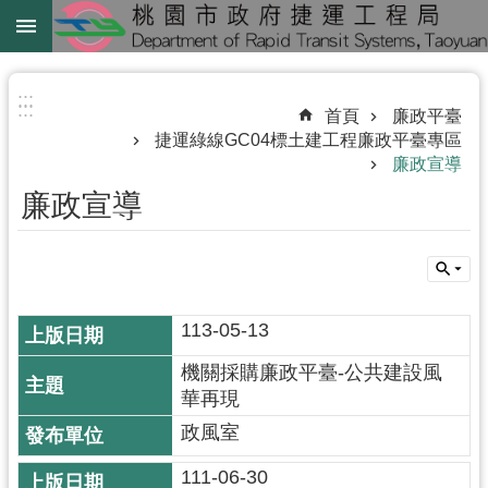
跳到主要內容區塊
綠
線
:::
:::
首頁
廉政平臺
綠
捷運綠線GC04標土建工程廉政平臺專區
延
廉政宣導
中
廉政宣導
壢
鐵
路
地
113-05-13
下
化
機關採購廉政平臺-公共建設風
華再現
進
政風室
階
111-06-30
搜