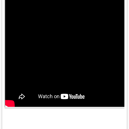
尋
認
識
我
們
訊
息
公
告
業
務
資
訊