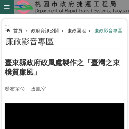
跳到主要內容區塊
綠
線
:::
:::
首頁
政府資訊公開
廉政園地
廉政影音專區
綠
廉政影音專區
延
中
壢
臺東縣政府政風處製作之「臺灣之東
鐵
樸質廉風」
路
地
發布單位：政風室
下
化
進
階
搜