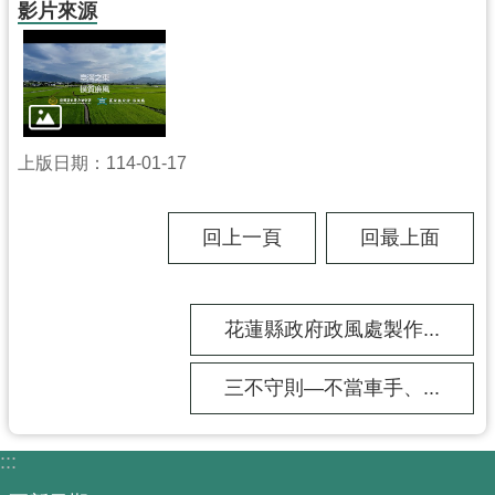
影片來源
工
程
進
度
廉
上版日期：114-01-17
政
平
臺
回上一頁
回最上面
政
府
資
花蓮縣政府政風處製作...
訊
公
三不守則—不當車手、...
開
機
:::
關