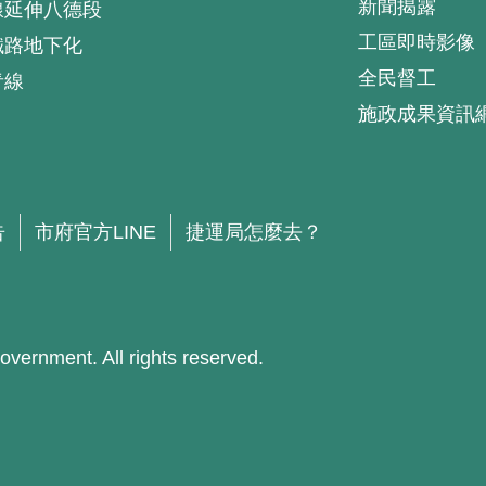
新聞揭露
線延伸八德段
工區即時影像
鐵路地下化
全民督工
青線
施政成果資訊
.
告
市府官方LINE
捷運局怎麼去？
ment. All rights reserved.