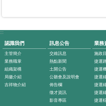
:::
認識我們
訊息公告
業務
主管簡介
交維訊息
施政
業務職掌
熱點新聞
捷運
組織架構
土開公告
捷運
局徽介紹
公聽會及說明會
捷運
吉祥物介紹
佈告欄
捷運
徵才資訊
捷運
影音專區
捷運