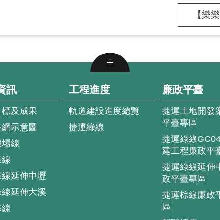
【樂樂
資訊
工程進度
廉政平臺
目標及成果
軌道建設進度總覽
捷運土地開發
平臺專區
路網示意圖
捷運綠線
捷運綠線GC0
機場線
建工程廉政平
綠線
捷運綠線延伸
綠線延伸中壢
政平臺專區
綠線延伸大溪
捷運棕線廉政
區
棕線