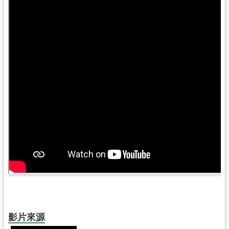
尋
認
識
我
們
訊
息
公
告
業
務
資
訊
影片來源