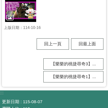
工
程
進
度
上版日期：114-10-16
廉
政
平
回上一頁
回最上面
臺
政
【樂樂的桃捷尋奇3】...
府
資
訊
【樂樂的桃捷尋奇1】...
公
開
:::
機
更新日期
115-08-07
關