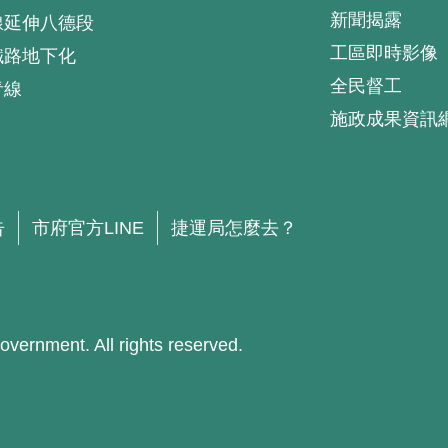
新聞揭露
線延伸八德段
工區即時影像
鐵路地下化
全民督工
青線
施政成果資訊
.
告
市府官方LINE
捷運局怎麼去？
ment. All rights reserved.