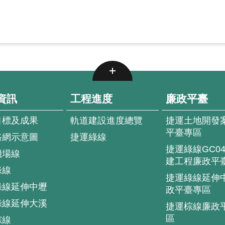
資訊
工程進度
廉政平臺
目標及成果
軌道建設進度總覽
捷運土地開發
平臺專區
路網示意圖
捷運綠線
捷運綠線GC0
機場線
建工程廉政平
綠線
捷運綠線延伸
綠線延伸中壢
政平臺專區
綠線延伸大溪
捷運棕線廉政
區
棕線