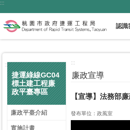
:::
跳到主要內容區塊
認識
:::
:::
廉政宣導
捷運綠線GC04
標土建工程廉
政平臺專區
【宣導】法務部廉
廉政平臺介紹
發布單位：政風室
實施計畫