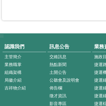
:::
認識我們
訊息公告
業務
主管簡介
交維訊息
施政
業務職掌
熱點新聞
捷運
組織架構
土開公告
捷運
局徽介紹
公聽會及說明會
捷運
吉祥物介紹
佈告欄
捷運
徵才資訊
捷運
影音專區
捷運