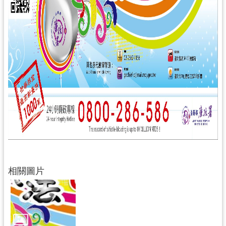
通
訊
錄
回
首
頁
網
站
導
覽
市
政
相關圖片
信
箱
桃
園