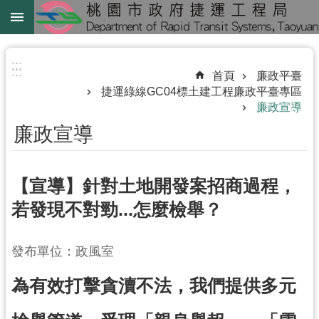
跳到主要內容區塊
綠
線
:::
:::
首頁
廉政平臺
綠
捷運綠線GC04標土建工程廉政平臺專區
延
廉政宣導
中
廉政宣導
壢
鐵
【宣導】針對土地開發案招商過程，
路
地
若發現不對勁...怎麼檢舉？
下
化
發布單位：政風室
進
為有效打擊貪瀆不法，我們提供多元
階
搜