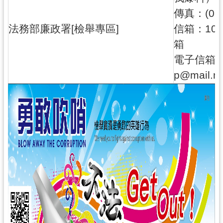
工
傳真：(02)
程
法務部廉政署[檢舉專區]
信箱：10
進
箱
度
電子信箱：ge
廉
p@mail.mo
政
平
臺
政
府
資
訊
公
開
機
關