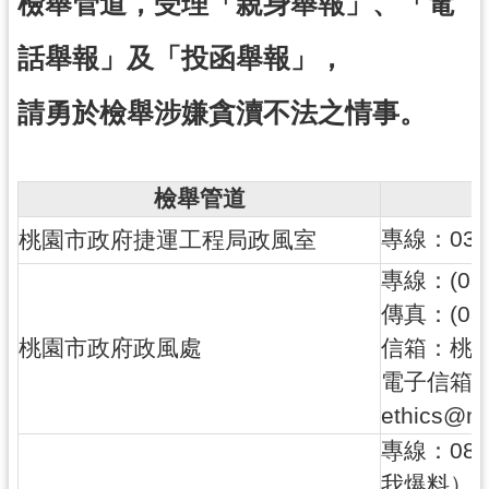
檢舉管道，受理「親身舉報」、「電
尋
話舉報」及「投函舉報」，
請勇於檢舉涉嫌貪瀆不法之情事。
認
識
我
檢舉管道
們
專線：03-3
桃園市政府捷運工程局政風室
訊
專線：(03)
息
公
傳真：(03)
告
桃園市政府政風處
信箱：桃園
電子信箱
業
務
ethics@ma
資
專線：080
訊
我爆料）