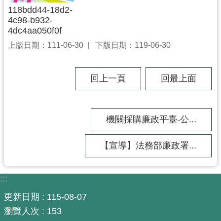
118bdd44-18d2-
市
4c98-b932-
入
4dc4aa050f0f
口
上版日期：111-06-30
下版日期：119-06-30
網
站
回上一頁
回最上面
隱
私
權
政
機關採購廉政平臺-公...
策
【宣導】法務部廉政署...
網
站
安
:::
全
更新日期
115-08-07
政
策
瀏覽人次
153