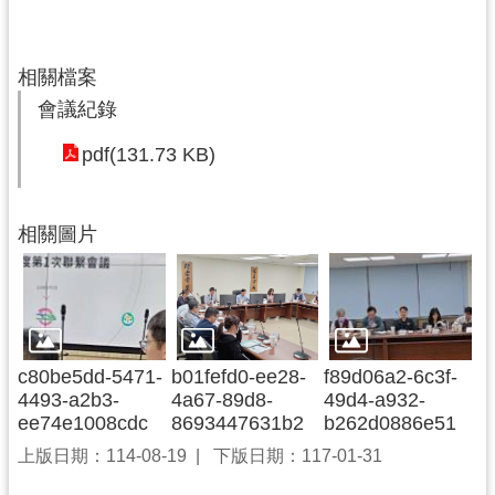
尋
相關檔案
會議紀錄
認
pdf(131.73 KB)
識
我
們
相關圖片
訊
息
公
告
c80be5dd-5471-
b01fefd0-ee28-
f89d06a2-6c3f-
業
4493-a2b3-
4a67-89d8-
49d4-a932-
務
ee74e1008cdc
8693447631b2
b262d0886e51
資
上版日期：114-08-19
下版日期：117-01-31
訊