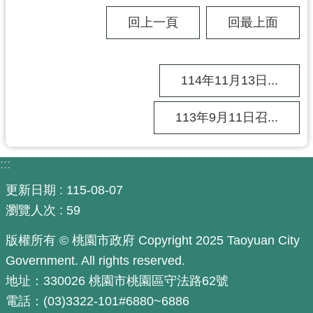
工
回上一頁
回最上面
程
進
度
114年11月13日...
廉
政
113年9月11日召...
平
臺
:::
政
府
更新日期
115-08-07
資
瀏覽人次
59
訊
公
版權所有 © 桃園市政府 Copyright 2025 Taoyuan City
開
Government. All rights reserved.
地址：330026 桃園市桃園區守法路62號
機
關
電話：(03)3322-101#6880~6886