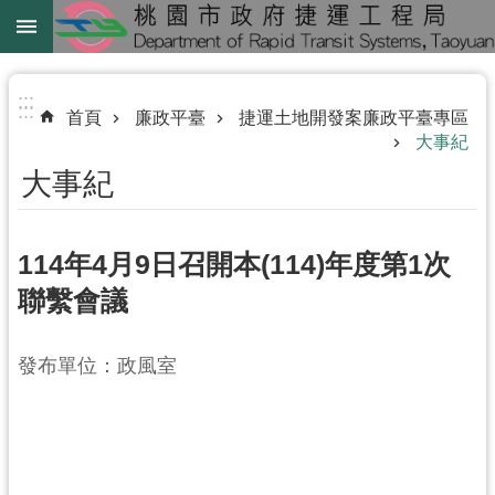
跳到主要內容區塊
綠
線
:::
:::
首頁
廉政平臺
捷運土地開發案廉政平臺專區
綠
大事紀
延
大事紀
中
壢
114年4月9日召開本(114)年度第1次
鐵
路
聯繫會議
地
下
發布單位：政風室
化
進
階
搜