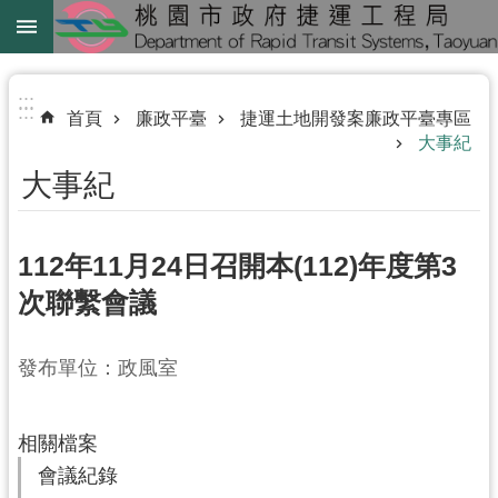
跳到主要內容區塊
綠
線
:::
:::
首頁
廉政平臺
捷運土地開發案廉政平臺專區
綠
大事紀
延
大事紀
中
壢
112年11月24日召開本(112)年度第3
鐵
路
次聯繫會議
地
下
發布單位：政風室
化
進
相關檔案
階
會議紀錄
搜