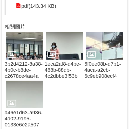
pdf(143.34 KB)
尋
相關圖片
認
識
我
們
3b2d4212-8a38-
1eca2af8-d4be-
6f0ee08b-d7b1-
訊
4b0c-b8de-
468b-88db-
4aca-a2cb-
息
c2678ce4aa4a
4c2dbbe3f53b
6c9eb908ecf4
公
告
業
務
a46e1d63-a936-
資
4d02-9195-
訊
0133e6e2a507