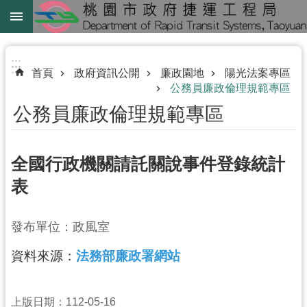
跳到主要內容區塊
綠
線
:::
:::
首頁
政府資訊公開
廉政園地
陽光法案專區
綠
公務員廉政倫理規範專區
延
公務員廉政倫理規範專區
中
壢
全國行政機關請託關說事件登錄統計
鐵
路
表
地
下
發布單位：政風室
化
資料來源：
法務部廉政署網站
進
階
上版日期：112-05-16
搜