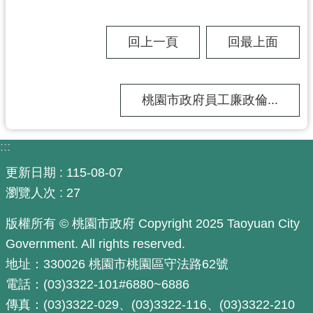
尋
回上一頁
回最上面
認
桃園市政府員工廉政倫...
識
我
們
:::
訊
更新日期
115-08-07
息
瀏覽人次
27
公
告
版權所有 © 桃園市政府 Copyright 2025 Taoyuan City
Government. All rights reserved.
業
務
地址：330026 桃園市桃園區守法路62號
資
電話：(03)3322-101#6880~6886
訊
傳真：(03)3322-029、(03)3322-116、(03)3322-210