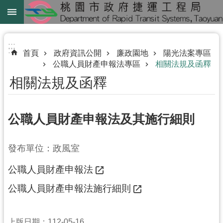
跳到主要內容區塊
綠
線
:::
:::
首頁
政府資訊公開
廉政園地
陽光法案專區
綠
公職人員財產申報法專區
相關法規及函釋
延
相關法規及函釋
中
壢
公職人員財產申報法及其施行細則
鐵
路
地
發布單位：政風室
下
化
公職人員財產申報法
公職人員財產申報法施行細則
進
階
搜
上版日期：112-05-16