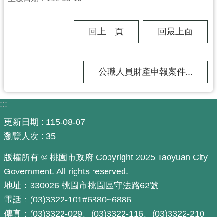
尋
回上一頁
回最上面
認
公職人員財產申報案件...
識
我
們
:::
訊
更新日期
115-08-07
息
瀏覽人次
35
公
告
版權所有 © 桃園市政府 Copyright 2025 Taoyuan City
業
Government. All rights reserved.
務
地址：330026 桃園市桃園區守法路62號
資
電話：(03)3322-101#6880~6886
訊
傳真：(03)3322-029、(03)3322-116、(03)3322-210