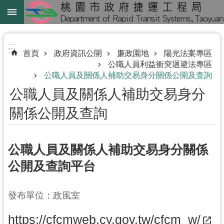
跳到主要內容區塊
綠
線
:::
:::
首頁
政府資訊公開
廉政園地
陽光法案專區
綠
公職人員利益衝突迴避法專區
延
公職人員及關係人補助交易身分關係公開及查詢
中
公職人員及關係人補助交易身分
壢
關係公開及查詢
鐵
路
地
公職人員及關係人補助交易身分關係
下
公開及查詢平台
化
進
發布單位：政風室
階
https://cfcmweb.cy.gov.tw/cfcm_w/
搜