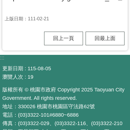
尋
上版日期：111-02-21
認
回上一頁
回最上面
識
我
們
:::
更新日期
115-08-05
訊
息
瀏覽人次
19
公
版權所有 © 桃園市政府 Copyright 2025 Taoyuan City
告
Government. All rights reserved.
業
地址：330026 桃園市桃園區守法路62號
務
電話：(03)3322-101#6880~6886
資
訊
傳真：(03)3322-029、(03)3322-116、(03)3322-210