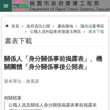
跳到主要內容區塊
綠
線
:::
:::
首頁
政府資訊公開
廉政園地
陽光法案專區
綠
公職人員利益衝突迴避法專區
書表下載
延
書表下載
中
壢
關係人「身分關係事前揭露表」、機
鐵
路
關團體「身分關係事後公開表」
地
下
發布單位：政風室
化
進
相關檔案
階
公職人員及關係人身分關係揭露表事前揭露表
搜