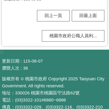
工
程
進
回上一頁
回最上面
度
廉
桃園市政府公職人員利...
政
平
臺
:::
政
更新日期
115-08-07
府
瀏覽人次
36
資
訊
版權所有 © 桃園市政府 Copyright 2025 Taoyuan City
公
Government. All rights reserved.
開
地址：330026 桃園市桃園區守法路62號
機
電話：(03)3322-101#6880~6886
關
傳真：(03)3322-029、(03)3322-116、(03)3322-210