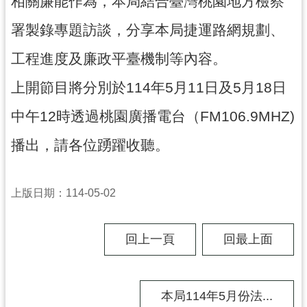
相關廉能作為，本局結合臺灣桃園地方檢察
尋
署製錄專題訪談，分享本局捷運路網規劃、
工程進度及廉政平臺機制等內容。
認
上開節目將分別於114年5月11日及5月18日
識
中午12時透過桃園廣播電台（FM106.9MHZ)
我
們
播出，請各位踴躍收聽。
訊
息
上版日期：114-05-02
公
告
回上一頁
回最上面
業
務
資
訊
本局114年5月份法...