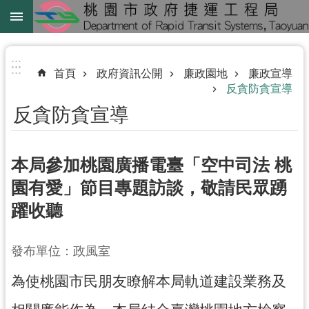
跳到主要內容區塊
綠
線
:::
:::
首頁
政府資訊公開
廉政園地
廉政宣導
綠
反貪防貪宣導
延
反貪防貪宣導
中
壢
本局參加桃園廣播電臺「空中司法 桃
鐵
路
園有愛」節目專題訪談，敬請民眾踴
地
躍收聽
下
化
發布單位：政風室
進
為使桃園市民朋友瞭解本局軌道建設業務及
階
搜