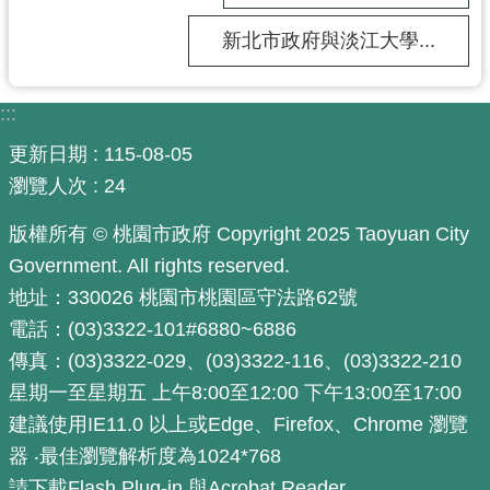
工
新北市政府與淡江大學...
程
進
度
:::
廉
更新日期
115-08-05
政
瀏覽人次
24
平
臺
版權所有 © 桃園市政府 Copyright 2025 Taoyuan City
政
Government. All rights reserved.
府
地址：330026 桃園市桃園區守法路62號
資
電話：(03)3322-101#6880~6886
訊
傳真：(03)3322-029、(03)3322-116、(03)3322-210
公
星期一至星期五 上午8:00至12:00 下午13:00至17:00
開
建議使用IE11.0 以上或Edge、Firefox、Chrome 瀏覽
機
器 ‧最佳瀏覽解析度為1024*768
關
請下載Flash Plug-in 與Acrobat Reader