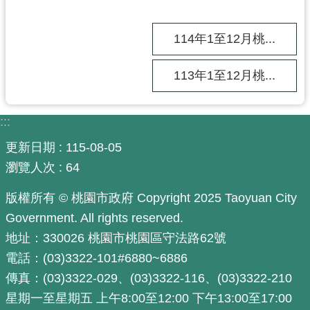
工
程
114年1至12月桃...
進
度
113年1至12月桃...
廉
政
:::
平
臺
更新日期
115-08-05
政
瀏覽人次
64
府
版權所有 © 桃園市政府 Copyright 2025 Taoyuan City
資
訊
Government. All rights reserved.
公
地址：330026 桃園市桃園區守法路62號
開
電話：(03)3322-101#6880~6886
傳真：(03)3322-029、(03)3322-116、(03)3322-210
機
關
星期一至星期五 上午8:00至12:00 下午13:00至17:00