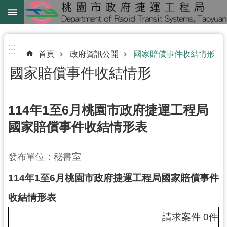
跳到主要內容區塊
綠
線
:::
:::
首頁
政府資訊公開
國家賠償事件收結情形
綠
國家賠償事件收結情形
延
中
壢
114年1至6月桃園市政府捷運工程局
鐵
國家賠償事件收結情形表
路
地
發布單位：秘書室
下
化
114
年
1
至6
月桃園市政府捷運工程局國家賠償事件
進
收結情形表
階
請求案件 0件
搜