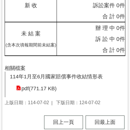
新 收
訴訟案件 0件
尋
合 計 0件
辦 理 中 0件
未 結 案
認
訴 訟 中 0件
識
(含本次填報期間前未結案)
合 計 0件
我
們
相關檔案
訊
息
114年1月至6月國家賠償事件收結情形表
公
pdf(771.17 KB)
告
業
上版日期：114-07-02
下版日期：124-07-02
務
資
回上一頁
回最上面
訊