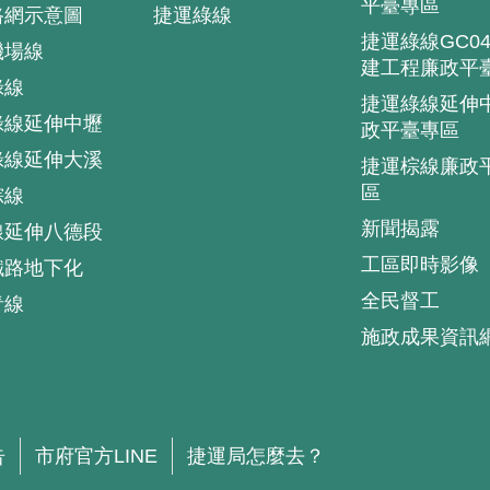
平臺專區
路網示意圖
捷運綠線
捷運綠線GC0
機場線
建工程廉政平
綠線
捷運綠線延伸
綠線延伸中壢
政平臺專區
綠線延伸大溪
捷運棕線廉政
區
棕線
新聞揭露
線延伸八德段
工區即時影像
鐵路地下化
全民督工
青線
施政成果資訊
.
告
市府官方LINE
捷運局怎麼去？