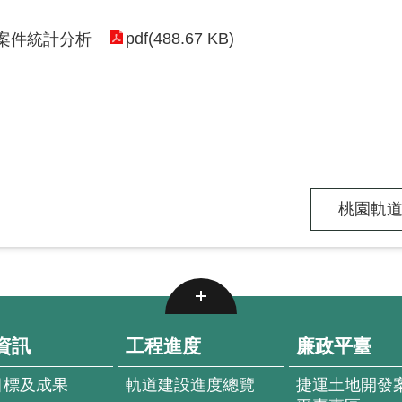
pdf(488.67 KB)
案件統計分析
桃園軌道
資訊
工程進度
廉政平臺
目標及成果
軌道建設進度總覽
捷運土地開發