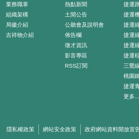
業務職掌
熱點新聞
捷運
組織架構
土開公告
捷運
局徽介紹
公聽會及說明會
捷運
吉祥物介紹
佈告欄
捷運
徵才資訊
捷運
影音專區
捷運
RSS訂閱
三鶯
桃園
捷運
更多..
隱私權政策
網站安全政策
政府網站資料開放宣