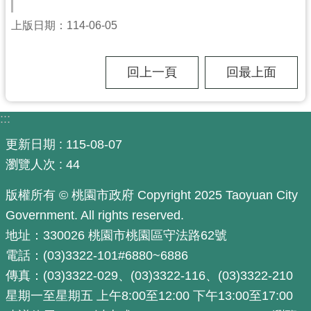
尋
上版日期：114-06-05
回上一頁
回最上面
認
識
:::
我
們
更新日期
115-08-07
瀏覽人次
44
訊
息
版權所有 © 桃園市政府 Copyright 2025 Taoyuan City
公
Government. All rights reserved.
告
地址：330026 桃園市桃園區守法路62號
業
電話：(03)3322-101#6880~6886
務
傳真：(03)3322-029、(03)3322-116、(03)3322-210
資
訊
星期一至星期五 上午8:00至12:00 下午13:00至17:00