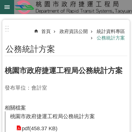
跳到主要內容區塊
綠
線
:::
:::
首頁
政府資訊公開
統計資料專區
綠
公務統計方案
延
公務統計方案
中
壢
桃園市政府捷運工程局公務統計方案
鐵
路
地
發布單位：會計室
下
化
相關檔案
進
桃園市政府捷運工程局公務統計方案
階
pdf(458.37 KB)
搜