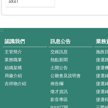
設計
:::
認識我們
訊息公告
業務
主管簡介
交維訊息
施政
業務職掌
熱點新聞
捷運
組織架構
土開公告
捷運
局徽介紹
公聽會及說明會
捷運
吉祥物介紹
佈告欄
捷運
徵才資訊
捷運
影音專區
捷運
RSS訂閱
三鶯