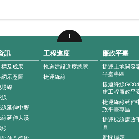
資訊
工程進度
廉政平臺
目標及成果
軌道建設進度總覽
捷運土地開發
平臺專區
路網示意圖
捷運綠線
捷運綠線GC0
機場線
建工程廉政平
綠線
捷運綠線延伸
綠線延伸中壢
政平臺專區
綠線延伸大溪
捷運棕線廉政
區
棕線
新聞揭露
線延伸八德段