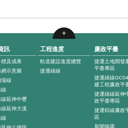
資訊
工程進度
廉政平臺
目標及成果
軌道建設進度總覽
捷運土地開發
平臺專區
路網示意圖
捷運綠線
捷運綠線GC0
機場線
建工程廉政平
綠線
捷運綠線延伸
綠線延伸中壢
政平臺專區
綠線延伸大溪
捷運棕線廉政
區
棕線
新聞揭露
線延伸八德段