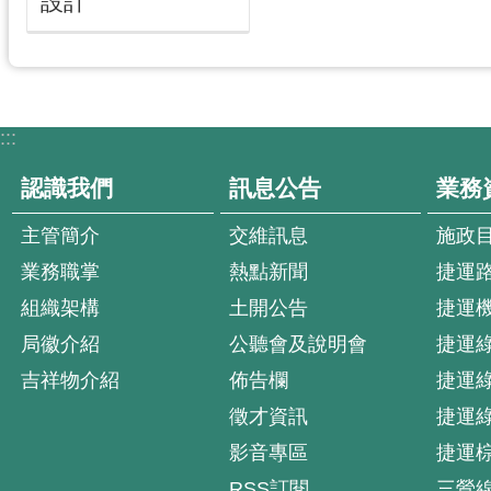
設計
:::
認識我們
訊息公告
業務
主管簡介
交維訊息
施政
業務職掌
熱點新聞
捷運
組織架構
土開公告
捷運
局徽介紹
公聽會及說明會
捷運
吉祥物介紹
佈告欄
捷運
徵才資訊
捷運
影音專區
捷運
RSS訂閱
三鶯