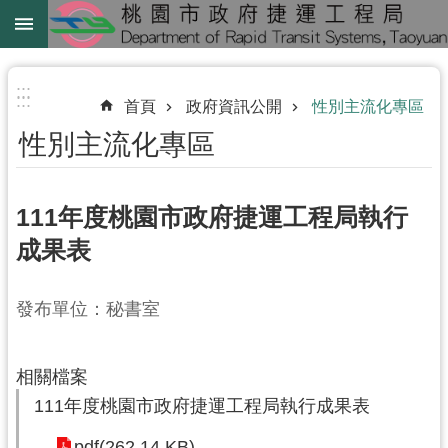
跳到主要內容區塊
綠
線
:::
:::
首頁
政府資訊公開
性別主流化專區
綠
性別主流化專區
延
中
壢
111年度桃園市政府捷運工程局執行
鐵
成果表
路
地
發布單位：秘書室
下
化
相關檔案
進
111年度桃園市政府捷運工程局執行成果表
階
搜
pdf(262.14 KB)