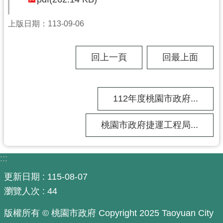
尋
上版日期：113-09-06
回上一頁
回最上面
認
識
我
們
112年度桃園市政府...
訊
桃園市政府捷運工程局...
息
公
告
:::
業
更新日期
115-08-07
務
瀏覽人次
44
資
訊
版權所有 © 桃園市政府 Copyright 2025 Taoyuan City