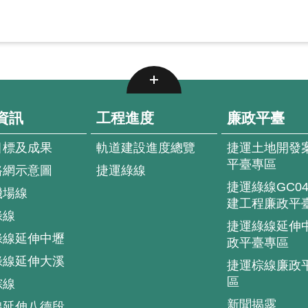
資訊
工程進度
廉政平臺
目標及成果
軌道建設進度總覽
捷運土地開發
平臺專區
路網示意圖
捷運綠線
捷運綠線GC0
機場線
建工程廉政平
綠線
捷運綠線延伸
綠線延伸中壢
政平臺專區
綠線延伸大溪
捷運棕線廉政
區
棕線
新聞揭露
線延伸八德段