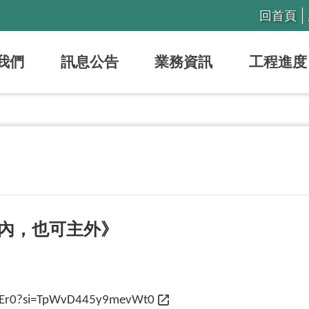
回首頁
我們
訊息公告
業務資訊
工程進度
內，也可主外》
vjiEr0?si=TpWvD445y9mevWt0