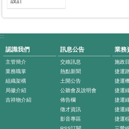
設計
:::
認識我們
訊息公告
業務
主管簡介
交維訊息
施政
業務職掌
熱點新聞
捷運
組織架構
土開公告
捷運
局徽介紹
公聽會及說明會
捷運
吉祥物介紹
佈告欄
捷運
徵才資訊
捷運
影音專區
捷運
RSS訂閱
三鶯