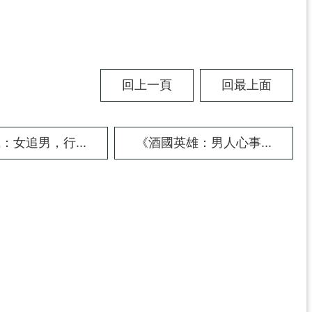
回上一頁
回最上面
：女追男，行...
《酒國英雄：男人心事...