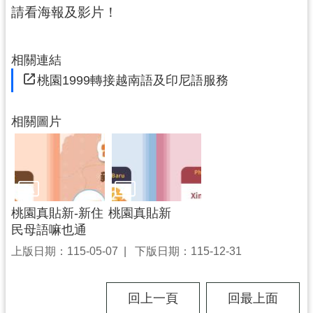
請看海報及影片！
尋
相關連結
桃園1999轉接越南語及印尼語服務
認
識
我
相關圖片
們
訊
息
公
桃園真貼新-新住
桃園真貼新
告
民母語嘛也通
業
上版日期：115-05-07
下版日期：115-12-31
務
資
訊
回上一頁
回最上面