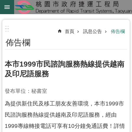
跳到主要內容區塊
綠
線
:::
:::
首頁
訊息公告
佈告欄
綠
佈告欄
延
中
壢
本市1999市民諮詢服務熱線提供越南
鐵
及印尼語服務
路
地
發布單位：秘書室
下
化
為提供新住民及移工朋友友善環境，本市1999市
進
民諮詢服務熱線提供越南及印尼語服務，經由
階
1999專線轉接電話可享有10分鐘免通話費！詳情
搜