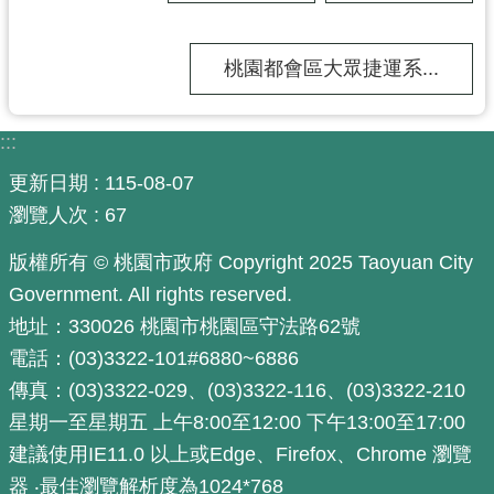
工
程
桃園都會區大眾捷運系...
進
度
:::
廉
政
更新日期
115-08-07
平
瀏覽人次
67
臺
版權所有 © 桃園市政府 Copyright 2025 Taoyuan City
政
府
Government. All rights reserved.
資
地址：330026 桃園市桃園區守法路62號
訊
電話：(03)3322-101#6880~6886
公
傳真：(03)3322-029、(03)3322-116、(03)3322-210
開
星期一至星期五 上午8:00至12:00 下午13:00至17:00
機
建議使用IE11.0 以上或Edge、Firefox、Chrome 瀏覽
關
器 ‧最佳瀏覽解析度為1024*768