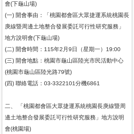
會(下龜山場)
尋
(一)
開會事由：「桃園都會區大眾捷運系統桃園長
庚線暨周邊土地整合發展委託可行性研究服務」
認
地方說明會(下龜山場)
識
(二)
開會時間：115年2月9日（星期一）19:00
我
們
(三)
開會地點：桃園市龜山區陸光市民活動中心
訊
(桃園市龜山區陸光路79號)
息
(四)
聯絡電話：03-3322101分機6861
公
告
業
二、
「桃園都會區大眾捷運系統桃園長庚線暨周
務
邊土地整合發展委託可行性研究服務」地方說明
資
訊
會(桃園場)