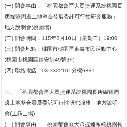
工
(一)
開會事由：「桃園都會區大眾捷運系統桃園長
程
庚線暨周邊土地整合發展委託可行性研究服務」
進
度
地方說明會(桃園場)
廉
(二)
開會時間：115年2月10日（星期二）19:00
政
(三)
開會地點：桃園市桃園區東壽市民活動中心
平
臺
(桃園市桃園區鎮安街49號3F)
政
(四)
聯絡電話：03-3322101分機6861
府
資
訊
三、
「桃園都會區大眾捷運系統桃園長庚線暨周
公
邊土地整合發展委託可行性研究服務」地方說明
開
會(上龜山場)
機
關
(一)
開會事由：「桃園都會區大眾捷運系統桃園長