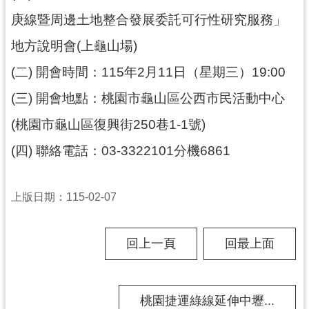
通
訊
庚線暨周邊土地整合發展委託可行性研究服務」
錄
地方說明會(上龜山場)
(二)
開會時間：115年2月11日（星期三）19:00
回
首
(三)
開會地點：桃園市龜山區公西市民活動中心
頁
(桃園市龜山區復興街250巷1-1號)
網
(四)
聯絡電話：03-3322101分機6861
站
導
覽
上版日期：115-02-07
市
政
回上一頁
回最上面
信
箱
桃
桃園捷運綠線延伸中壢...
園