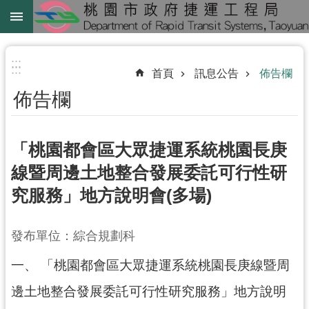
跳到主要內容區塊
綠
線
:::
:::
首頁
訊息公告
佈告欄
綠
佈告欄
延
中
壢
「桃園都會區大眾捷運系統桃園長庚
鐵
線暨周邊土地整合發展委託可行性研
路
究服務」地方說明會(多場)
地
下
化
發布單位：綜合規劃科
一、 「桃園都會區大眾捷運系統桃園長庚線暨周
進
階
邊土地整合發展委託可行性研究服務」地方說明
搜