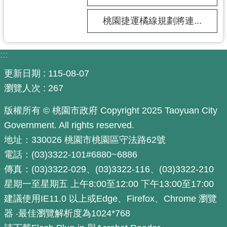
市
桃園捷運橘線規劃將連...
入
口
網
:::
站
更新日期
115-08-07
隱
瀏覽人次
267
私
權
版權所有 © 桃園市政府 Copyright 2025 Taoyuan City
政
Government. All rights reserved.
策
地址：330026 桃園市桃園區守法路62號
網
電話：(03)3322-101#6880~6886
站
傳真：(03)3322-029、(03)3322-116、(03)3322-210
安
星期一至星期五 上午8:00至12:00 下午13:00至17:00
全
建議使用IE11.0 以上或Edge、Firefox、Chrome 瀏覽
政
器 ‧最佳瀏覽解析度為1024*768
策