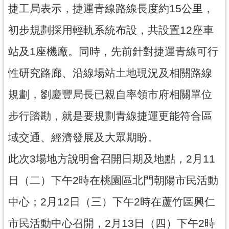
通
捷工局表示，捷運青線路線長度約15公里，
訊
錄
初步規劃採用輕軌系統布設，共設置12座車
站及1座機廠。同時，先前針對捷運青線可行
回
首
性研究路廊、沿線場站土地現況及相關路線
頁
規劃，劉慶豐局長已親自率領市府相關單位
網
站
步行踏勘，就是要規劃青線捷運更能符合區
導
域交通、經濟發展及大眾期盼。
覽
此次3場地方說明會召開日期及地點，2月11
市
政
日（二）下午2時在桃園區北門朝陽市民活動
信
箱
中心；2月12日（三）下午2時在蘆竹區興仁
桃
市民活動中心召開，2月13日（四）下午2時
園