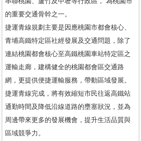
串聯桃園、蘆竹及中壢等行政區， 為桃園市
工
程
的重要交通骨幹之一。
進
捷運青線規劃主要是因應桃園市都會核心、
度
青埔高鐵特定區社經發展及交通問題，除了
廉
政
連結桃園都會核心至高鐵桃園車站特定區之
平
臺
運輸走廊，建構健全的桃園都會區交通路
政
網，更提供便捷運輸服務，帶動區域發展。
府
資
捷運青線完成，將有效縮短市民往返高鐵站
訊
通勤時間及降低沿線道路的壅塞狀況，並為
公
開
周邊帶來更多的發展機會，提升生活品質與
機
區域競爭力。
關