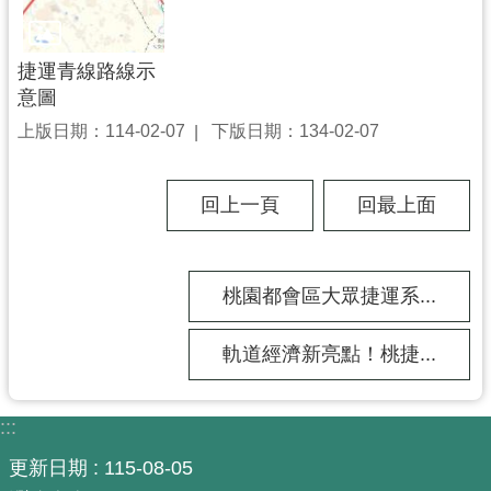
政
府
網
捷運青線路線示
站
意圖
資
上版日期：114-02-07
下版日期：134-02-07
料
開
放
回上一頁
回最上面
宣
告
桃園都會區大眾捷運系...
市
府
官
軌道經濟新亮點！桃捷...
方
L
I
:::
N
更新日期
115-08-05
E