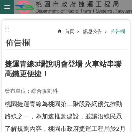
跳到主要內容區塊
綠
線
:::
:::
首頁
訊息公告
佈告欄
綠
佈告欄
延
中
壢
捷運青線3場說明會登場 火車站串聯
鐵
高鐵更便捷！
路
地
發布單位：綜合規劃科
下
化
桃園捷運青線為桃園第二階段路網優先推動
進
路線之一，為加速推動建設，並讓沿線民眾
階
了解規劃內容，桃園市政府捷運工程局於2月
搜