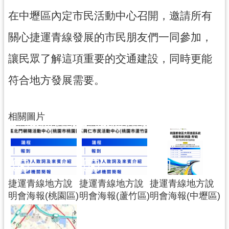
市
在中壢區內定市民活動中心召開，邀請所有
入
口
關心捷運青線發展的市民朋友們一同參加，
網
讓民眾了解這項重要的交通建設，同時更能
站
符合地方發展需要。
隱
私
權
相關圖片
政
策
網
站
安
捷運青線地方說
捷運青線地方說
捷運青線地方說
全
明會海報(桃園區)
明會海報(蘆竹區)
明會海報(中壢區)
政
策