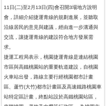
尋
11日(二)至2月13日(四)會召開3場地方說明
會，詳細介紹捷運青線的規劃進展，並聽取
沿線居民的意見與建議，經由進一步溝通與
認
識
交流，讓捷運青線的建設符合地方發展需
我
們
求。
訊
捷運工程局表示，桃園捷運青線是連結桃園
息
市區與高鐵桃園站的重要軌道建設，自桃園
公
告
火車站出發，路線主要行經桃園都市計畫
業
區、蘆竹(大竹)都市計畫區及高速鐵路桃園車
務
資
站特定區計畫，終點站設於高鐵桃園站區，
訊