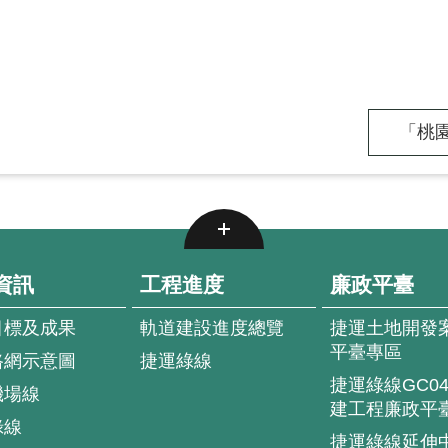
「桃園
資訊
工程進度
廉政平臺
目標及成果
軌道建設進度總覽
捷運土地開發
平臺專區
路網示意圖
捷運綠線
捷運綠線GC0
機場線
建工程廉政平
綠線
捷運綠線延伸