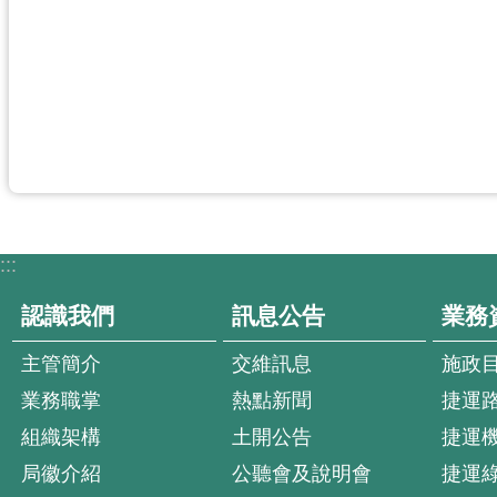
:::
認識我們
訊息公告
業務
主管簡介
交維訊息
施政
業務職掌
熱點新聞
捷運
組織架構
土開公告
捷運
局徽介紹
公聽會及說明會
捷運