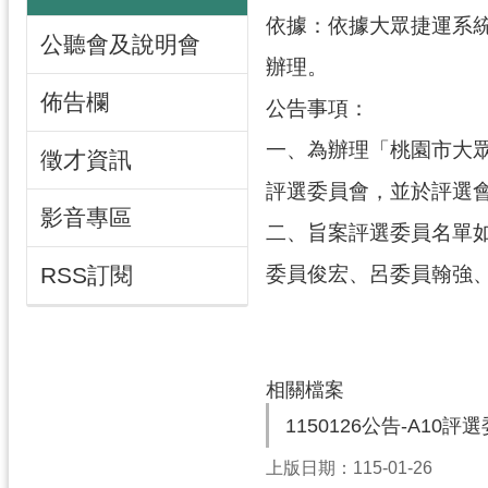
依據：依據大眾捷運系統
公聽會及說明會
辦理。
佈告欄
公告事項：
一、為辦理「桃園市大
徵才資訊
評選委員會，並於評選
影音專區
二、旨案評選委員名單
委員俊宏、呂委員翰強、
RSS訂閱
相關檔案
1150126公告-A10
上版日期：115-01-26