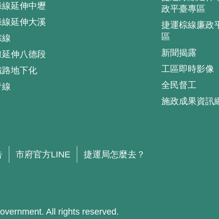
綠線延伸中壢
政平臺專區
綠線延伸大溪
捷運棕線廉政
區
棕線
新聞揭露
線延伸八德段
工區即時影像
鐵路地下化
全民督工
青線
施政成果資訊
.
告
市府官方LINE
捷運局怎麼去？
ment. All rights reserved.