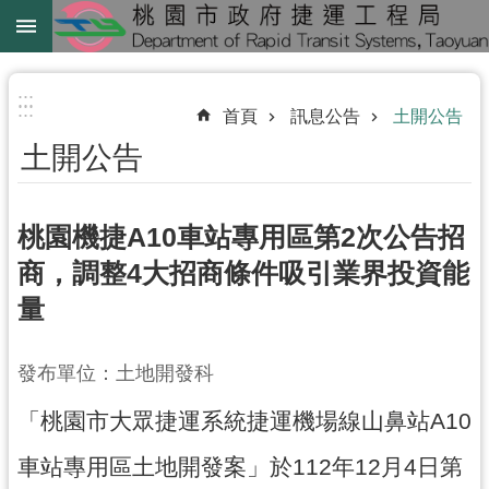
跳到主要內容區塊
綠
線
:::
:::
首頁
訊息公告
土開公告
綠
土開公告
延
中
壢
桃園機捷A10車站專用區第2次公告招
鐵
商，調整4大招商條件吸引業界投資能
路
量
地
下
化
發布單位：土地開發科
「桃園市大眾捷運系統捷運機場線山鼻站A10
進
階
車站專用區土地開發案」於112年12月4日第
搜