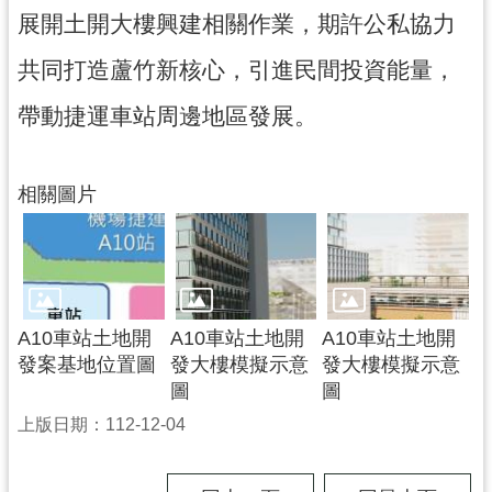
展開土開大樓興建相關作業，期許公私協力
市
入
共同打造蘆竹新核心，引進民間投資能量，
口
網
帶動捷運車站周邊地區發展。
站
隱
相關圖片
私
權
政
策
網
A10車站土地開
A10車站土地開
A10車站土地開
站
發案基地位置圖
發大樓模擬示意
發大樓模擬示意
安
圖
圖
全
上版日期：112-12-04
政
策