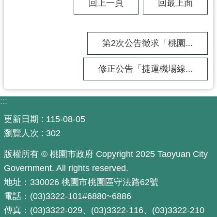
回上一頁
回最上面
政
府
網
第2次公告徵求「桃園...
站
資
料
修正公告「捷運機場線...
開
放
:::
宣
告
更新日期
115-08-05
市
瀏覽人次
302
府
版權所有 © 桃園市政府 Copyright 2025 Taoyuan City
官
方
Government. All rights reserved.
L
地址：330026 桃園市桃園區守法路62號
I
電話：(03)3322-101#6880~6886
N
E
傳真：(03)3322-029、(03)3322-116、(03)3322-210