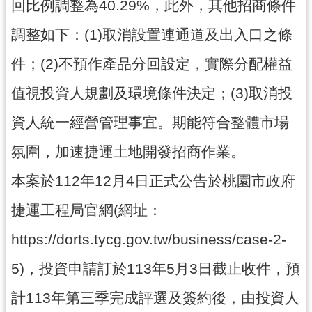
通
回比例調整為40.29%，此外，其他招商條件
訊
調整如下：(1)取消設置連通道及出入口之條
錄
件；(2)不預作產品分回設定，實際分配權益
回
首
值視投資人規劃及環境條件決定；(3)取消投
頁
資人統一經營管理事宜。期能符合整體市場
網
氛圍，加速捷運土地開發招商作業。
站
導
本案於112年12月4日正式公告於桃園市政府
覽
捷運工程局官網(網址：
市
政
https://dorts.tycg.gov.tw/business/case-2-
信
箱
5)，投資申請訂於113年5月3日截止收件，預
桃
計113年第三季完成評選及簽約後，由投資人
園