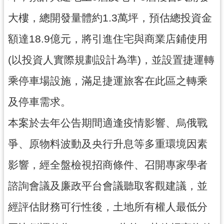
工
大樓，總開發量體約1.3萬坪，預估總投資金
程
進
額達18.9億元，將引進住宅與商業店鋪使用
度
(以投資人實際規劃設計為準)，並設置捷運轉
廉
政
乘停車場設施，滿足捷運旅客在此區之轉乘
平
臺
及停車需求。
政
本案於去年公告期間適逢疫情影響、烏俄戰
府
爭、原物料波動及央行升息等多重環境因素
資
訊
影響，經全盤檢視招商條件、召開專家學者
公
開
諮詢會議及廉政平台會議聽取客觀建議，並
機
經評估財務可行性後，土地所有權人最低分
關