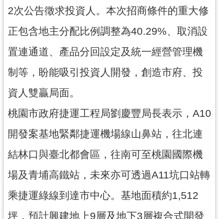
2次公告徵求投資人。本次招商條件的重大修
尋
正包含地主分配比例調整為40.29%、取消設
置連通道、產品分回設定及統一經營管理機
認
制等，盼能吸引投資人開發，創造市府、投
識
我
資人雙贏局面。
們
桃園市政府捷運工程局劉慶豐局長表示，A10
訊
息
開發案基地緊鄰捷運機場線山鼻站，往北連
公
告
結林口與臺北都會區，往南可至桃園國際機
業
場及青埔高鐵站，未來亦可透過A11坑口站轉
務
乘捷運綠線到達市中心。基地面積約1,512
資
訊
坪，預計興建地上9層及地下3層複合式開發