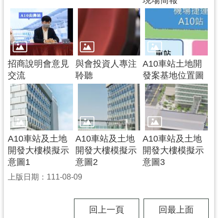
現場簡報
政
府
網
站
資
招商說明會意見
與會投資人專注
A10車站土地開
料
交流
聆聽
發案基地位置圖
開
放
宣
告
市
A10車站及土地
A10車站及土地
A10車站及土地
府
開發大樓模擬示
開發大樓模擬示
開發大樓模擬示
官
意圖1
意圖2
意圖3
方
上版日期：111-08-09
L
I
N
E
回上一頁
回最上面