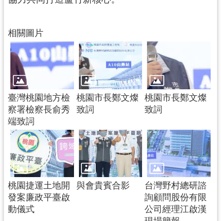
市
入
相關圖片
口
網
站
隱
私
臺灣桃園地方檢
桃園市長鄭文燦
桃園市長鄭文燦
權
察署檢察長俞秀
致詞
致詞
政
端致詞
策
網
站
安
全
桃園捷運土地開
與會貴賓合影
台灣野村總研諮
政
發案廉政平臺啟
詢顧問股份有限
策
動儀式
公司經理江啟漢