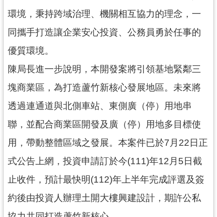
通
訊
環境，秉持跨域治理、機關相互協力的理念，一
錄
同攜手打造讓企業安心投資、公務員勇於任事的
優質環境。
回
首
陳局長進一步說明，本開發案將引領基地緊鄰三
頁
塊商業區，為打造蘆竹新核心發展地區。未來將
網
透過連通道與北側車站、東側廣（停）用地串
站
導
聯，並配合商業區開發及廣（停）用地多目標使
覽
用，帶動整體區域之發展。本案件已於7月22日正
市
式公告上網，投資申請訂於今(111)年12月5日截
政
信
止收件，預計最快明(112)年上半年完成評選及簽
箱
約後由投資人辦理土開大樓興建設計，期許公私
桃
協力共同打造蘆竹新核心。
園