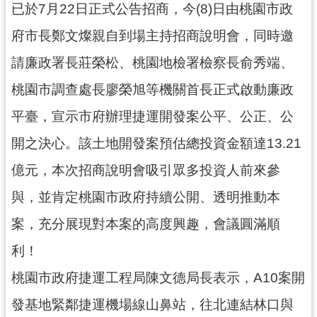
已於7月22日正式公告招商，今(8)日由桃園市政
尋
府市長鄭文燦親自到場主持招商說明會，同時邀
請廉政署長莊榮松、桃園地檢署檢察長俞秀端、
認
桃園市調查處長廖榮旭等機關首長正式啟動廉政
識
平臺，宣示市府辦理捷運開發案公平、公正、公
我
們
開之決心。該土地開發案預估總投資金額達13.21
訊
億元，本次招商說明會吸引眾多投資人前來參
息
與，並肯定桃園市政府持續公開、透明推動本
公
告
案，充分展現對本案的高度興趣，會議圓滿順
業
利！
務
桃園市政府捷運工程局陳文德局長表示，A10案開
資
訊
發基地緊鄰捷運機場線山鼻站，往北連結林口與