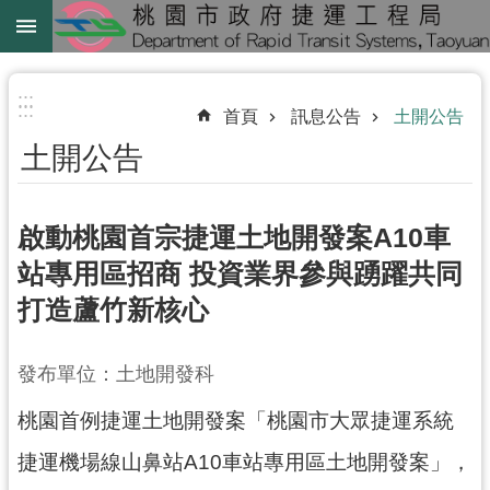
跳到主要內容區塊
綠
線
:::
:::
首頁
訊息公告
土開公告
綠
土開公告
延
中
壢
啟動桃園首宗捷運土地開發案A10車
鐵
站專用區招商 投資業界參與踴躍共同
路
打造蘆竹新核心
地
下
化
發布單位：土地開發科
桃園首例捷運土地開發案「桃園市大眾捷運系統
進
階
捷運機場線山鼻站A10車站專用區土地開發案」，
搜