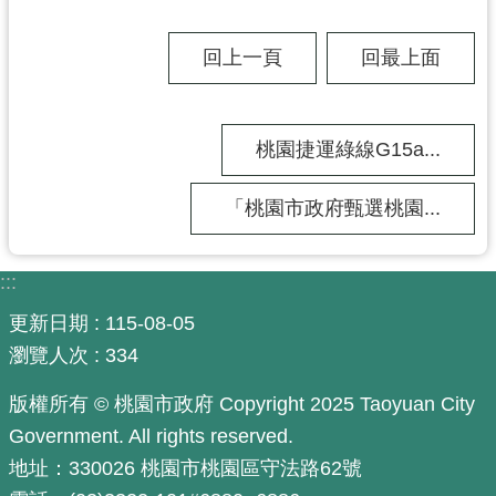
工
程
回上一頁
回最上面
進
度
廉
桃園捷運綠線G15a...
政
平
「桃園市政府甄選桃園...
臺
政
:::
府
資
更新日期
115-08-05
訊
瀏覽人次
334
公
開
版權所有 © 桃園市政府 Copyright 2025 Taoyuan City
Government. All rights reserved.
機
地址：330026 桃園市桃園區守法路62號
關