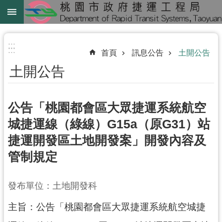
跳到主要內容區塊
綠
線
:::
:::
首頁
訊息公告
土開公告
綠
土開公告
延
中
壢
公告「桃園都會區大眾捷運系統航空
鐵
城捷運線（綠線）G15a（原G31）站
路
捷運開發區土地開發案」開發內容及
地
下
管制規定
化
發布單位：土地開發科
進
階
主旨：公告「桃園都會區大眾捷運系統航空城捷
搜