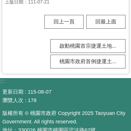
上版日期：111-07-21
工
程
進
回上一頁
回最上面
度
廉
政
啟動桃園首宗捷運土地...
平
臺
桃園市政府首例捷運土...
政
府
:::
資
訊
更新日期
115-08-07
公
瀏覽人次
178
開
版權所有 © 桃園市政府 Copyright 2025 Taoyuan City
機
Government. All rights reserved.
關
地址：330026 桃園市桃園區守法路62號