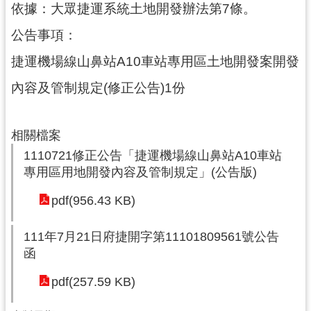
依據：大眾捷運系統土地開發辦法第7條。
尋
公告事項：
捷運機場線山鼻站A10車站專用區土地開發案開發
認
內容及管制規定(修正公告)1份
識
我
相關檔案
們
1110721修正公告「捷運機場線山鼻站A10車站
訊
專用區用地開發內容及管制規定」(公告版)
息
公
pdf(956.43 KB)
告
111年7月21日府捷開字第11101809561號公告
業
函
務
資
pdf(257.59 KB)
訊