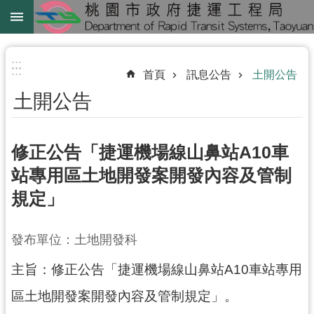
跳到主要內容區塊
綠
線
:::
:::
首頁
訊息公告
土開公告
綠
土開公告
延
中
壢
修正公告「捷運機場線山鼻站A10車
鐵
站專用區土地開發案開發內容及管制
路
規定」
地
下
化
發布單位：土地開發科
主旨：修正公告「捷運機場線山鼻站A10車站專用
進
階
區土地開發案開發內容及管制規定」。
搜