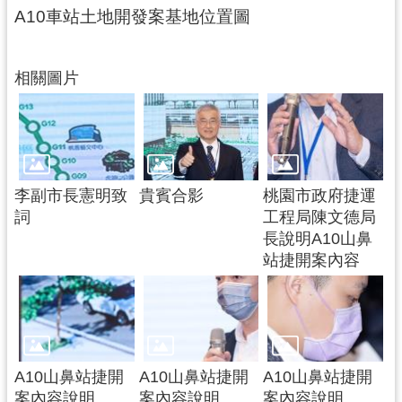
A10車站土地開發案基地位置圖
捷
運
局
相關圖片
怎
麼
去
？
李副市長憲明致
貴賓合影
桃園市政府捷運
詞
工程局陳文德局
長說明A10山鼻
站捷開案內容
A10山鼻站捷開
A10山鼻站捷開
A10山鼻站捷開
案內容說明
案內容說明
案內容說明