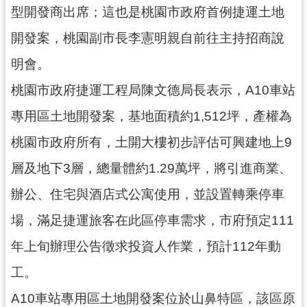
型開發商出席；這也是桃園市政府首例捷運土地
尋
開發案，桃園副市長李憲明親自前往主持招商說
明會。
認
桃園市政府捷運工程局陳文德局長表示，A10車站
識
專用區土地開發案，基地面積約1,512坪，產權為
我
們
桃園市政府所有，土開大樓初步評估可興建地上9
訊
層及地下3層，總量體約1.29萬坪，將引進商業、
息
辦公、住宅與酒店式公寓使用，並設置轉乘停車
公
告
場，滿足捷運旅客在此區停車需求，市府預定111
業
年上旬辦理公告徵求投資人作業，預計112年動
務
工。
資
訊
A10車站專用區土地開發案位於山鼻特區，該區原