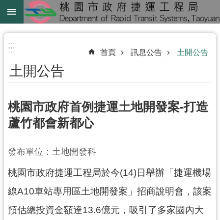
跳到主要內容區塊
綠
線
:::
:::
首頁
訊息公告
土開公告
綠
土開公告
延
中
壢
桃園市政府首例捷運土地開發案-打造
鐵
蘆竹都會新都心
路
地
發布單位：土地開發科
下
化
桃園市政府捷運工程局於今(14)日舉辦「捷運機場
進
線A10車站專用區土地開發案」招商說明會，該案
階
預估總投資金額達13.6億元，吸引了多家國內大
搜