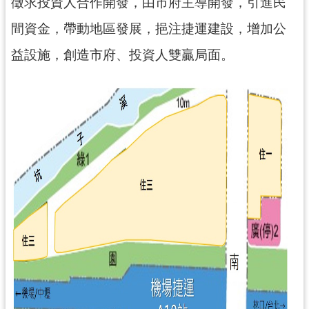
徵求投資人合作開發，由市府主導開發，引進民
市
間資金，帶動地區發展，挹注捷運建設，增加公
入
口
益設施，創造市府、投資人雙贏局面。
網
站
隱
私
權
政
策
網
站
安
全
政
策