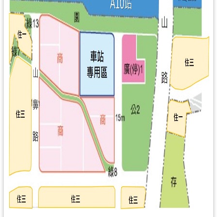
政
府
網
站
資
料
開
放
宣
告
市
府
官
方
L
I
N
E