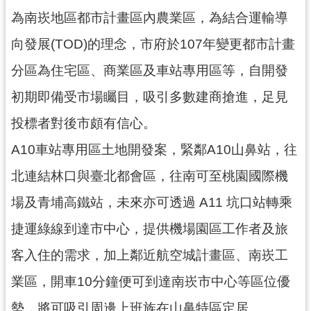
工
為南崁地區都市計畫區內農業區，為結合運輸導
程
向發展(TOD)的理念，市府於107年變更都市計畫
進
度
分區為住宅區、商業區及車站專用區等，自開發
廉
初期即備受市場矚目，吸引多數建商搶進，足見
政
投標者對後市頗有信心。
平
臺
A10車站專用區土地開發案，緊鄰A10山鼻站，往
政
北連結林口與臺北都會區，往南可至桃園國際機
府
資
場及青埔高鐵站，未來亦可透過 A11 坑口站轉乘
訊
捷運綠線到達市中心，提供機場園區工作者及旅
公
開
客入住的需求，加上鄰近航空城計畫區、南崁工
機
業區，開車10分鐘便可到達南崁市中心等區位優
關
勢，將可吸引周邊上班族在山鼻特區定居。