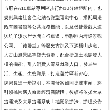
通
訊
市府在A10車站專用區步行約10分鐘距離內，也
錄
規劃興建社會住宅結合微型運動中心，搭配周邊
回
既有圖書館等公共服務機能，以及機捷景觀大道
首
與坑子溪水岸休閒自行車道，串聯區內埤塘景觀
頁
公園、「德馨堂」等歷史古蹟及五酒桶山步道、
網
站
大古山風景區等觀光資源，配合捷運土地開發大
導
樓的機能，引入消費人流及就業人口，發展生
覽
活、生產、生態願景，打造蘆竹區新都心。
市
政
陳局長進一步說明，本開發案如同捷運車頭，將
信
引領桃園邁入軌道經濟新階段，後續將依據大眾
箱
捷運法及大眾捷運系統土地開發辦法，辦理公告
桃
園