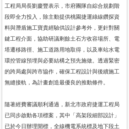
工
工程局局長劉慶豐表示，市府團隊自綜合規劃階
程
段即全力投入，除主動提供桃園捷運綠線鑽探資
進
度
料與潛盾施工寶貴經驗供設計參考外，更針對關
廉
鍵工程介面，協助研議剩餘土石方收容場所、電
政
塔遷移路徑、施工道路用地取得，以及車站水電
平
臺
環控管線預埋與必要結構之預先施做。透過緊密
政
的跨局處與跨市協作，確保工程設計與後續施工
府
無縫接軌，為計畫創造最優良的推動條件。
資
訊
公
隨著經費審議順利通過，新北市政府捷運工程局
開
已同步啟動各項標案，其中「高架段細部設計」
機
關
已於今日辦理開標，全線機電系統標及地下段土