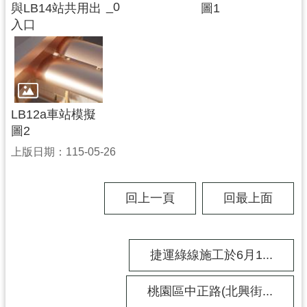
_0
與LB14站共用出
圖1
捷
入口
運
局
怎
麼
去
LB12a車站模擬
？
圖2
上版日期：115-05-26
回上一頁
回最上面
捷運綠線施工於6月1...
桃園區中正路(北興街...