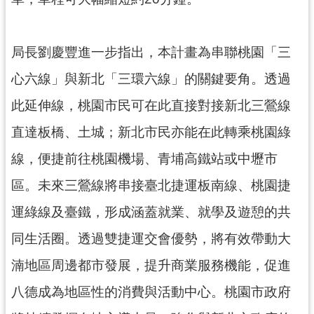
市
入
口
局長劉慶豐進一步指出，本計畫為串聯桃園「三
網
心六線」與新北「三環六線」的關鍵要角。透過
站
此延伸線，桃園市民可在此直接對接新北三鶯線
隱
直達板橋、土城；新北市民亦能在此轉乘桃園綠
私
權
線，便捷前往桃園機場、青埔高鐵站或中壢市
政
策
區。未來三鶯線將串接臺北捷運板南線、桃園捷
運綠線及臺鐵，形成涵蓋就業、就學及遊憩的共
網
站
同生活圈。透過雙捷運交會優勢，將有效帶動大
安
全
湳地區周邊都市發展，提升商業服務機能，促進
政
八德成為地區性的消費與活動中心。桃園市政府
策