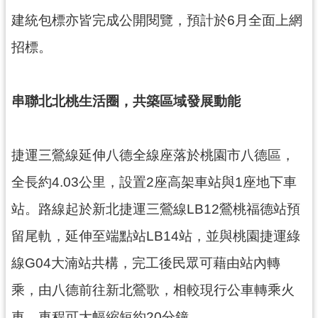
通
訊
建統包標亦皆完成公開閱覽，預計於6月全面上網
錄
招標。
回
首
串聯北北桃生活圈，共築區域發展動能
頁
網
捷運三鶯線延伸八德全線座落於桃園市八德區，
站
導
全長約4.03公里，設置2座高架車站與1座地下車
覽
站。路線起於新北捷運三鶯線LB12鶯桃福德站預
市
留尾軌，延伸至端點站LB14站，並與桃園捷運綠
政
信
線G04大湳站共構，完工後民眾可藉由站內轉
箱
乘，由八德前往新北鶯歌，相較現行公車轉乘火
桃
車，車程可大幅縮短約20分鐘。
園