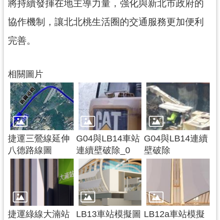
將持續發揮在地主導力量，強化與新北市政府的
政
府
協作機制，讓北北桃生活圈的交通服務更加便利
網
完善。
站
資
料
相關圖片
開
放
宣
告
市
捷運三鶯線延伸
G04與LB14車站
G04與LB14連續
府
八德路線圖
連續壁破除_0
壁破除
官
方
L
I
N
E
捷運綠線大湳站
LB13車站模擬圖
LB12a車站模擬