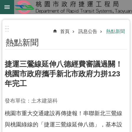
跳到主要內容區塊
綠
線
:::
:::
首頁
訊息公告
熱點新聞
綠
熱點新聞
延
中
壢
捷運三鶯線延伸八德經費審議過關！
鐵
桃園市政府攜手新北市政府力拼123
路
年完工
地
下
化
發布單位：土木建築科
桃園市重大交通建設再傳捷報！串聯新北三鶯線
進
階
與桃園綠線的「捷運三鶯線延伸八德」，基本設
搜