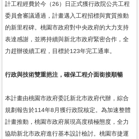
計工程經費於今（26）日正式獲行政院公共工程
尋
委員會審議通過，計畫邁入工程招標與實質推動
的新里程碑。桃園市政府對中央政府的大力支持
認
表達感謝，並將持續與新北市政府緊密合作，全
識
力趕辦後續工程，目標於123年完工通車。
我
們
訊
行政與技術雙重挹注，確保工程介面銜接順暢
息
公
告
本計畫由桃園市政府委託新北市政府代辦，綜合
業
規劃報告於114年8月獲行政院核定。為加速整體
務
計畫推動，桃園市政府展現高度積極態度，全力
資
訊
協助新北市政府進行基本設計檢討。桃園市捷運