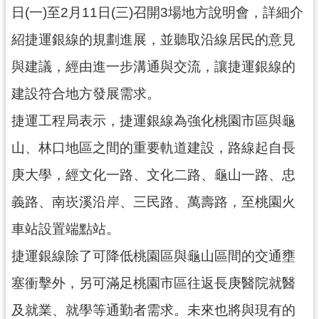
日(一)至2月11日(三)召開3場地方說明會，詳細介
尋
紹捷運銀線的規劃進展，並聽取沿線居民的意見
與建議，經由進一步溝通與交流，讓捷運銀線的
認
建設符合地方發展需求。
識
捷運工程局表示，捷運銀線為強化桃園市區與龜
我
們
山、林口地區之間的重要軌道建設，路線起自長
訊
庚大學，經文化一路、文化二路、龜山一路、忠
息
義路、南崁溪沿岸、三民路、萬壽路，至桃園火
公
告
車站設置端點站。
業
捷運銀線除了可降低桃園區與龜山區間的交通壅
務
塞衝擊外，另可滿足桃園市區往返長庚醫院就醫
資
訊
及就業、就學等通勤者需求。未來也將與現有的