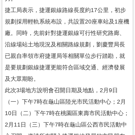
通
訊
捷工局表示，捷運銀線路線長度約17公里，初步
錄
規劃採用輕軌系統布設，共設置20座車站及1座機
回
廠。同時，先前針對捷運銀線可行性研究路廊、
首
沿線場站土地現況及相關路線規劃，劉慶豐局長
頁
已親自率領市府捷運局等相關單位步行踏勘，就
網
站
是要規劃銀線捷運更能符合區域交通、經濟發展
導
及大眾期盼。
覽
此次3場地方說明會召開日期及地點，2月9日
市
政
（一）下午7時在龜山區陸光市民活動中心；2月
信
10日（二）下午7時在桃園區東壽市民活動中心；
箱
2月11日（三）下午7時在龜山區公西市民活動中
桃
園