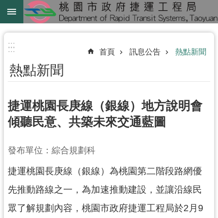
跳到主要內容區塊
綠
線
:::
:::
首頁
訊息公告
熱點新聞
綠
熱點新聞
延
中
壢
捷運桃園長庚線（銀線）地方說明會
鐵
傾聽民意、共築未來交通藍圖
路
地
發布單位：綜合規劃科
下
化
捷運桃園長庚線（銀線）為桃園第二階段路網優
進
先推動路線之一，為加速推動建設，並讓沿線民
階
眾了解規劃內容，桃園市政府捷運工程局於2月9
搜