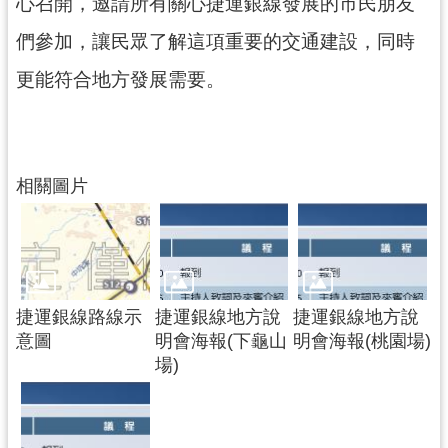
心召開，邀請所有關心捷運銀線發展的市民朋友
市
們參加，讓民眾了解這項重要的交通建設，同時
入
口
更能符合地方發展需要。
網
站
隱
相關圖片
私
權
政
策
網
捷運銀線路線示
捷運銀線地方說
捷運銀線地方說
站
意圖
明會海報(下龜山
明會海報(桃園場)
安
場)
全
政
策