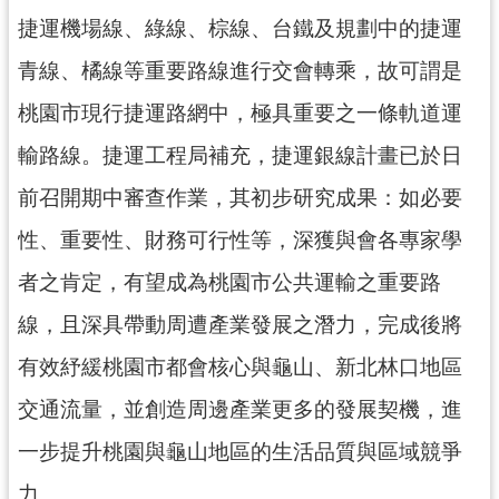
工
捷運機場線、綠線、棕線、台鐵及規劃中的捷運
程
青線、橘線等重要路線進行交會轉乘，故可謂是
進
度
桃園市現行捷運路網中，極具重要之一條軌道運
廉
輸路線。捷運工程局補充，捷運銀線計畫已於日
政
前召開期中審查作業，其初步研究成果：如必要
平
臺
性、重要性、財務可行性等，深獲與會各專家學
政
者之肯定，有望成為桃園市公共運輸之重要路
府
資
線，且深具帶動周遭產業發展之潛力，完成後將
訊
有效紓緩桃園市都會核心與龜山、新北林口地區
公
開
交通流量，並創造周邊產業更多的發展契機，進
機
一步提升桃園與龜山地區的生活品質與區域競爭
關
力。