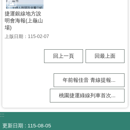
政
府
捷運銀線地方說
網
明會海報(上龜山
站
場)
資
上版日期：115-02-07
料
開
放
回上一頁
回最上面
宣
告
市
年前報佳音 青線提報...
府
官
桃園捷運綠線列車首次...
方
L
I
:::
N
E
更新日期
115-08-05