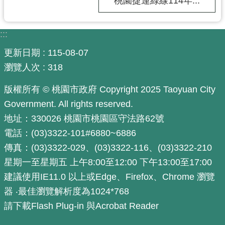
桃園捷運綠線114年...
通
訊
錄
:::
更新日期
115-08-07
回
首
瀏覽人次
318
頁
版權所有 © 桃園市政府 Copyright 2025 Taoyuan City
網
Government. All rights reserved.
站
地址：330026 桃園市桃園區守法路62號
導
電話：(03)3322-101#6880~6886
覽
傳真：(03)3322-029、(03)3322-116、(03)3322-210
市
星期一至星期五 上午8:00至12:00 下午13:00至17:00
政
建議使用IE11.0 以上或Edge、Firefox、Chrome 瀏覽
信
器 ‧最佳瀏覽解析度為1024*768
箱
請下載Flash Plug-in 與Acrobat Reader
桃
園