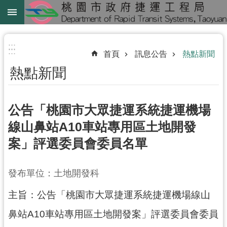
跳到主要內容區塊
綠
線
:::
:::
首頁
訊息公告
熱點新聞
綠
熱點新聞
延
中
壢
公告「桃園市大眾捷運系統捷運機場
鐵
線山鼻站A10車站專用區土地開發
路
案」評選委員會委員名單
地
下
化
發布單位：土地開發科
主旨：公告「桃園市大眾捷運系統捷運機場線山
進
階
鼻站A10車站專用區土地開發案」評選委員會委員
搜