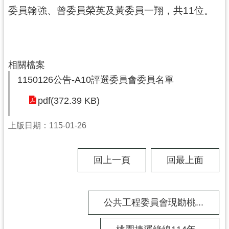
工
委員翰強、曾委員榮英及黃委員一翔，共11位。
程
進
度
相關檔案
廉
政
1150126公告-A10評選委員會委員名單
平
pdf(372.39 KB)
臺
政
上版日期：115-01-26
府
資
回上一頁
回最上面
訊
公
開
公共工程委員會現勘桃...
機
關