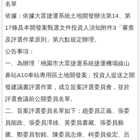
名單
尋
依據：依據大眾捷運系統土地開發辦法第14、第
17條及本開發案甄選文件投資人須知附件3「審查
認
及評選作業原則」第六點規定辦理。
識
公告事項：
我
們
一、為辦理「桃園市大眾捷運系統捷運機場線山
訊
鼻站A10車站專用區土地開發案」投資人提送之開
息
發建議書評選作業，成立旨案評選委員會，並於
公
告
評選會議前公開委員名單。
業
二、旨案評選委員名單如下：趙委員正義、張委
務
員能政、張委員澤雄、黃委員書藏、張委員藝
資
訊
騰、鄭委員智銘、陳委員志偉、柯委員俊宏、呂