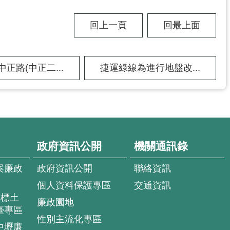
回上一頁
回最上面
正路(中正二...
捷運綠線為進行地盤改...
政府資訊公開
機關通訊錄
案廉政
政府資訊公開
聯絡資訊
個人資料保護專區
交通資訊
4標土
廉政園地
臺專區
性別主流化專區
中壢廉