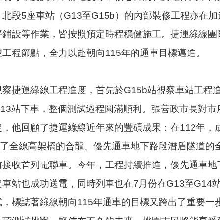
北段5座車站（G13至G15b）的內部裝修工程亦在
坪鋪設等作業，皆按照預定時程穩健施工。捷運綠線團
工程節點，全力以赴朝向115年的通車目標邁進。
察捷運綠線工程進度，首先於G15b站視察車站工程
G13站下車，整個測試過程圓滿順利。張善政市長對
定，他回顧了捷運綠線近年來的豐碩成果：在112年，
實現了全線高架橋的合龍、優先通車地下路段潛盾隧道的
接收首列電聯車。今年，工程持續推進，優先通車地下
車站也成功送電，同時列車也在7月份在G13至G14
試，標誌著綠線朝向115年通車的目標又跨出了重要一