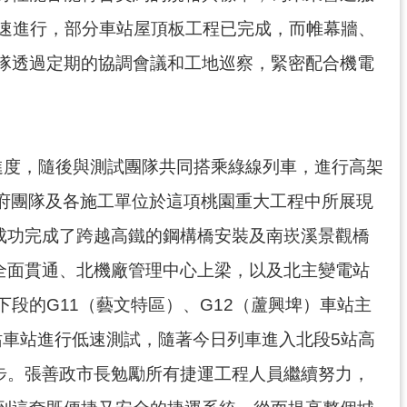
加速進行，部分車站屋頂板工程已完成，而帷幕牆、
隊透過定期的協調會議和工地巡察，緊密配合機電
進度，隨後與測試團隊共同搭乘綠線列車，進行高架
市府團隊及各施工單位於這項桃園重大工程中所展現
成功完成了跨越高鐵的鋼構橋安裝及南崁溪景觀橋
全面貫通、北機廠管理中心上梁，以及北主變電站
段的G11（藝文特區）、G12（蘆興埤）車站主
站車站進行低速測試，隨著今日列車進入北段5站高
步。張善政市長勉勵所有捷運工程人員繼續努力，