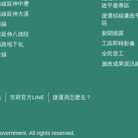
綠線延伸中壢
政平臺專區
綠線延伸大溪
捷運棕線廉政
區
棕線
新聞揭露
線延伸八德段
工區即時影像
鐵路地下化
全民督工
青線
施政成果資訊
.
告
市府官方LINE
捷運局怎麼去？
ment. All rights reserved.