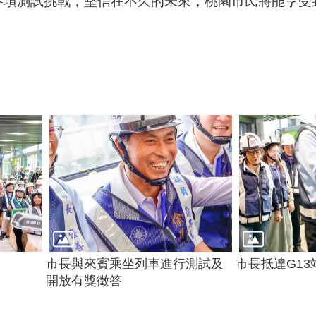
各項測試挑戰，堅信在不久的未來，桃園市民將能享受
市長與來賓乘坐列車進行測試及
市長抵達G1
開放有獎徵答