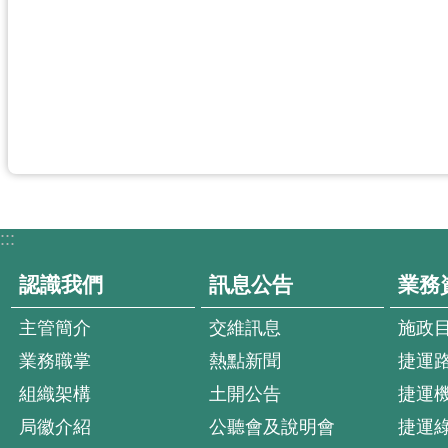
:::
認識我們
訊息公告
業務
主管簡介
交維訊息
施政
業務職掌
熱點新聞
捷運
組織架構
土開公告
捷運
局徽介紹
公聽會及說明會
捷運