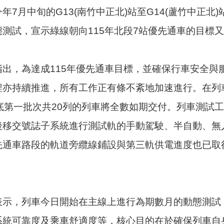
7月中旬的G13(南竹中正北)站至G14(蘆竹中正北)
測試，宣示綠線朝向115年北段7站優先通車的目標
指出，為達成115年優先通車目標，並確保行車安全與
程亦持續推進，所有工作正有條不紊地加速進行。在列
底第一批次共20列的列車將全數如期交付。列車測試
後移交號誌子系統進行測試軌的手動駕駛、半自動、無
先通車路段的軌道旁纜線鋪設與第三軌供電進度也已取
表示，列車今日開始在主線上進行為期數月的動態測試
系統可靠度及乘車舒適度等，核心目的在於確保列車自