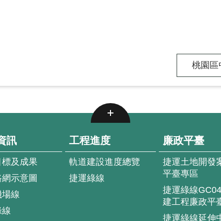
桃園區中
資訊
工程進度
廉政平臺
目標及成果
軌道建設進度總覽
捷運土地開發
平臺專區
路網示意圖
捷運綠線
捷運綠線GC0
機場線
建工程廉政平
綠線
捷運綠線延伸