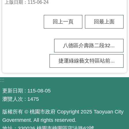
上版日期：115-06-24
市
入
口
回上一頁
回最上面
網
站
八德區介壽路二段32...
隱
私
捷運綠線藝文特區站前...
權
政
策
:::
網
更新日期
115-08-05
站
瀏覽人次
1475
安
全
版權所有 © 桃園市政府 Copyright 2025 Taoyuan City
政
Government. All rights reserved.
策
地址：330026 桃園市桃園區守法路62號