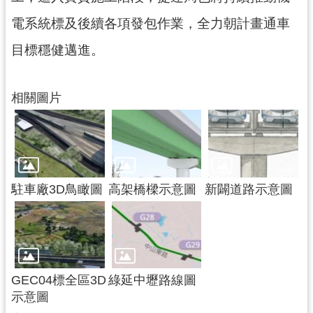
通
訊
電系統標及後續各項發包作業，全力朝計畫通車
錄
目標穩健邁進。
回
首
相關圖片
頁
網
站
導
覽
駐車廠3D鳥瞰圖
高架橋樑示意圖
新闢道路示意圖
市
政
信
箱
GEC04標全區3D
綠延中壢路線圖
桃
示意圖
園