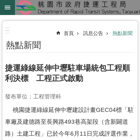
跳到主要內容區塊
綠
線
:::
:::
首頁
訊息公告
熱點新聞
綠
熱點新聞
延
中
壢
捷運綠線延伸中壢駐車場統包工程順
鐵
利決標 工程正式啟動
路
地
發布單位：工程管理科
下
化
桃園捷運綠線延伸中壢建設計畫GEC04標「駐
進
車廠及建德路至長興路493巷高架段（含新闢道
階
路）土建工程」已於今年6月11日完成評選作業，
搜