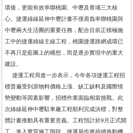
工
環後，更能有效串聯桃園、中壢及青埔三大核
程
心。捷運綠線延伸中壢計畫不僅肩負串聯桃園與
進
度
中壢兩大生活圈的重要任務，配合目前正積極施
廉
工中的捷運綠線主線工程，桃園捷運路網成環已
政
不再只是藍圖上的構想，而是逐步實現中的重大
平
臺
建設。
政
捷運工程局進一步表示，今年各項捷運工程招
府
資
標普遍受到原物料價格上漲、缺工缺料及國際情
訊
勢變動等因素影響，招標作業面臨相當挑戰。此
公
開
次綠線延伸中壢駐車廠工程順利完成決標，對整
機
體計畫推動具有重要意義。工程預計於9月正式開
關
工，進入實質施工階段，捷運局也將持續推動機