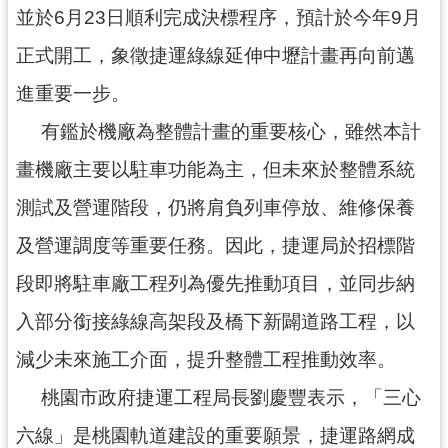
並於6月23日順利完成決標程序，預計於今年9月
尋
正式開工，象徵捷運綠線延伸中壢計畫再向前邁
進重要一步。
認
有鑑於機廠為整體計畫的重要核心，雖然本計
識
畫機廠主要以駐車功能為主，但未來於整體系統
我
們
測試及營運階段，仍將肩負列車停放、維修保養
訊
及營運調度等重要任務。因此，捷運局於招標階
息
段即將駐車廠工程列為優先推動項目，並同步納
公
告
入部分銜接綠線高架段及橋下新闢道路工程，以
業
減少未來施工介面，提升整體工程推動效率。
務
桃園市政府捷運工程局長劉慶豐表示，「三心
資
訊
六線」是桃園軌道建設的重要願景，捷運路網成