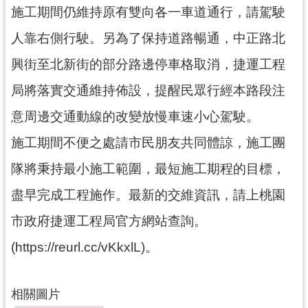
施工期間仍維持原有雙向各一車道通行，請駕駛
尋
人靠右側行駛。另為了保持道路暢通，中正路北
興街至北新街的部分路邊停車格取消，捷運工程
認
局將落實交通維持佈設，提醒民眾行經本路段注
識
意周邊交通動線的改變放慢車速小心駕駛。
我
們
施工期間不便之處請市民朋友共同體諒，施工團
訊
隊將秉持最小施工範圍，最短施工期程的目標，
息
盡早完成工程施作。最新的交維資訊，請上桃園
公
告
市政府捷運工程局官方網站查詢。
業
(https://reurl.cc/vKkxlL)。
務
資
訊
相關圖片