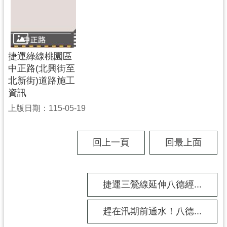
工
程
進
度
捷運綠線桃園區
廉
中正路(北興街至
政
北新街)道路施工
平
資訊
臺
上版日期：115-05-19
政
府
回上一頁
回最上面
資
訊
公
開
捷運三鶯線延伸八德經...
機
趕在汛期前通水！八德...
關