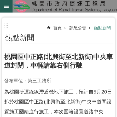
跳到主要內容區塊
綠
線
:::
:::
首頁
訊息公告
熱點新聞
綠
熱點新聞
延
中
壢
桃園區中正路(北興街至北新街)中央車
鐵
道封閉，車輛請靠右側行駛
路
地
發布單位：第三工務所
下
化
為桃園捷運綠線潛盾機地下施工，預計自5月20日
進
起於桃園區中正路(北興街至北新街)中央車道間設
階
置施工圍籬進行施工，本次圍籬設置道路中央，
搜