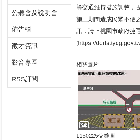
等交通維持措施調整，
公聽會及說明會
施工期間造成民眾不便
佈告欄
訊，請上桃園市政府捷
(https://dorts.tycg.gov.t
徵才資訊
影音專區
相關圖片
RSS訂閱
1150225交維圖