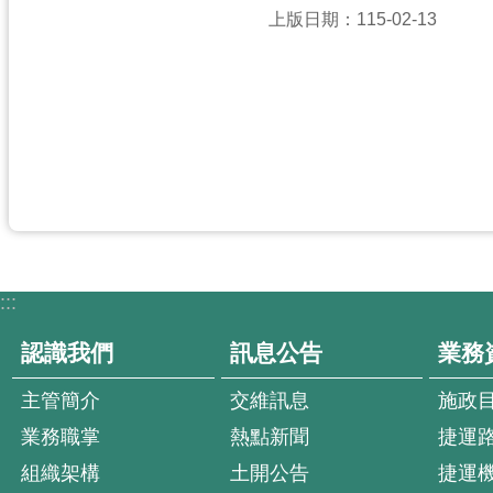
上版日期：115-02-13
:::
認識我們
訊息公告
業務
主管簡介
交維訊息
施政
業務職掌
熱點新聞
捷運
組織架構
土開公告
捷運