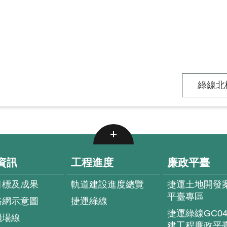
綠線北
資訊
工程進度
廉政平臺
目標及成果
軌道建設進度總覽
捷運土地開發
平臺專區
路網示意圖
捷運綠線
捷運綠線GC0
機場線
建工程廉政平