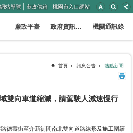
網站導覽
市政信箱
桃園市入口網站
廉政平臺
政府資訊公開
機關通訊錄
首頁
訊息公告
熱點新聞
域雙向車道縮減，請駕駛人減速慢行
介壽路德壽街至介新街間南北雙向道路線形及施工圍籬