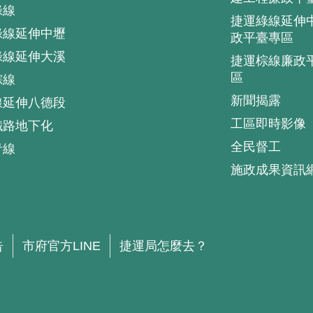
綠線
捷運綠線延伸
綠線延伸中壢
政平臺專區
綠線延伸大溪
捷運棕線廉政
區
棕線
新聞揭露
線延伸八德段
工區即時影像
鐵路地下化
全民督工
青線
施政成果資訊
.
告
市府官方LINE
捷運局怎麼去？